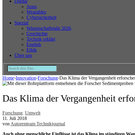
Digital
Apps
Wearables
Cybersicherheit
Spezial
Wissenschaftsjahr 2026
Geschichte
Technik erklärt
English
Ethik
Über uns
Home
›
Innovation
›
Forschung
›
Das Klima der Vergangenheit erforsche
Das Klima der Vergangenheit erfo
Forschung
,
Umwelt
11. Juli 2018
von
Autorenteam Technikjournal
Auch ohne menschliche Einflüsse ist das Klima im ständigen Wan