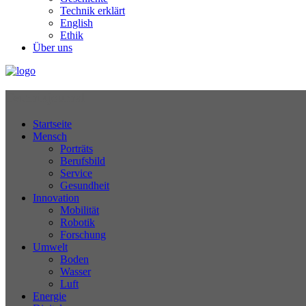
Technik erklärt
English
Ethik
Über uns
Technikjournal
Startseite
Mensch
Porträts
Berufsbild
Service
Gesundheit
Innovation
Mobilität
Robotik
Forschung
Umwelt
Boden
Wasser
Luft
Energie