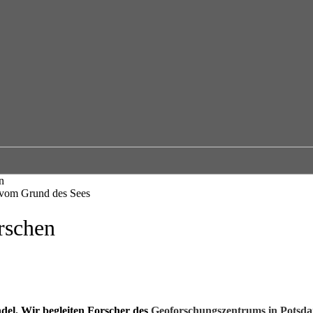
n
rschen
del. Wir begleiten Forscher des
Geoforschungszentrums in Potsd