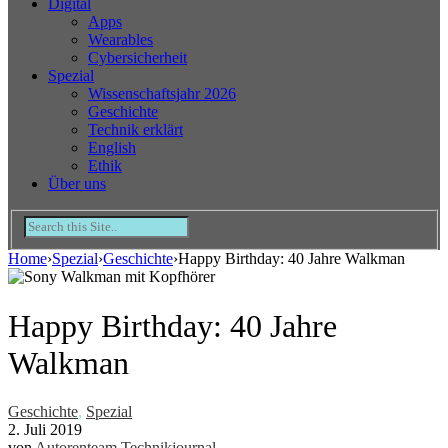
Digital
Apps
Wearables
Cybersicherheit
Spezial
Wissenschaftsjahr 2026
Geschichte
Technik erklärt
English
Ethik
Über uns
Home
›
Spezial
›
Geschichte
›
Happy Birthday: 40 Jahre Walkman
Happy Birthday: 40 Jahre
Walkman
Geschichte
,
Spezial
2. Juli 2019
von
Autorenteam Technikjournal