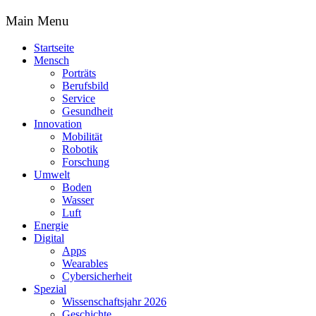
Main Menu
Startseite
Mensch
Porträts
Berufsbild
Service
Gesundheit
Innovation
Mobilität
Robotik
Forschung
Umwelt
Boden
Wasser
Luft
Energie
Digital
Apps
Wearables
Cybersicherheit
Spezial
Wissenschaftsjahr 2026
Geschichte