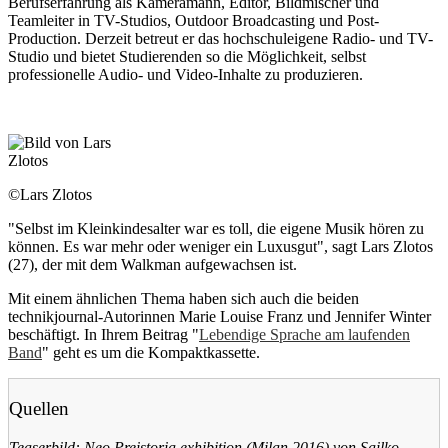
Berufserfahrung als Kameramann, Editor, Bildmischer und
Teamleiter in TV-Studios, Outdoor Broadcasting und Post-
Production. Derzeit betreut er das hochschuleigene Radio- und TV-
Studio und bietet Studierenden so die Möglichkeit, selbst
professionelle Audio- und Video-Inhalte zu produzieren.
©Lars Zlotos
"Selbst im Kleinkindesalter war es toll, die eigene Musik hören zu
können. Es war mehr oder weniger ein Luxusgut", sagt Lars Zlotos
(27), der mit dem Walkman aufgewachsen ist.
Mit einem ähnlichen Thema haben sich auch die beiden
technikjournal-Autorinnen Marie Louise Franz und Jennifer Winter
beschäftigt. In Ihrem Beitrag "
Lebendige Sprache am laufenden
Band
" geht es um die Kompaktkassette.
Quellen
Teaserbild: Neo Preistoria exhibition (Milan 2016) von Sailko