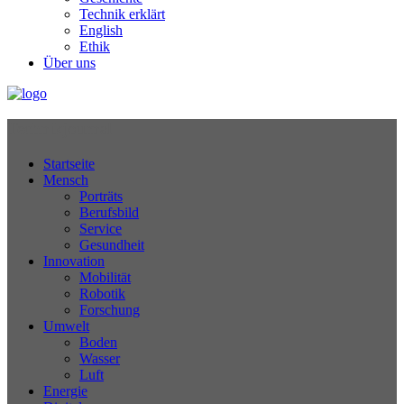
Technik erklärt
English
Ethik
Über uns
Technikjournal
Startseite
Mensch
Porträts
Berufsbild
Service
Gesundheit
Innovation
Mobilität
Robotik
Forschung
Umwelt
Boden
Wasser
Luft
Energie