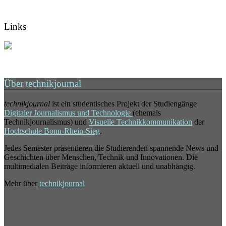
Links
Über technikjournal
technikjournal
ist ein studentisches Projekt der Studiengänge
Digitaler Journalismus und Technologie
(ehemals
Technikjournalismus) und
Visuelle Technikkommunikation
der
Hochschule Bonn-Rhein-Sieg
.
Jedes Semester präsentieren die Studierenden spannende News und
Geschichten über Menschen, Technik und Innovationen. Die
multimedialen Beiträge informieren aktuell und unabhängig.
Mehr über
technikjournal