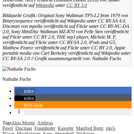
veröffentlicht auf
Wikipedia
unter
CC BY 3.0
Bildquelle Grafik: Original Sony Walkman TPS-L2 from 1979 von
Binarysequence veröffentlicht auf Wikipedia unter CC BY-SA 4.0,
Discman von mpolla veröffentlicht auf Flickr unter CC BY-NC-DA
2.0, Sony MiniDisc Walkman MZ-R70 von Pelle Sten veröffentlicht
auf Flickr unter CC BY 2.0, THE mp3 player, Michele M. F.
veröffentlicht auf Flickr unter CC BY-SA 2.0, iPods and G5,
Matthew Pearce veröffentlicht auf Flickr unter CC BY 2.0, Apple
portable media von Carl Berkeley veröffentlicht auf Wikipedia unter
CC BY-SA 2.0 // Grafik zusammengestellt von: Nathalie Fuchs
Nathalie Fuchs
teilen
teilen
RSS-feed
Tags
Akio Morita
Andreas
Pavel
Discman
Fraunhofer
Kassette
Manfred Bretz
mp3-
Player
Musikplayer
Sony
Stereobelt
Walkman