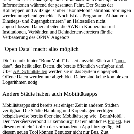
Informationen während der gesamten Fahrt. Der Status der
Rolltreppen und Aufzüge ist über "BonnMobil" abrufbar. Störungen
werden umgehend gemeldet. Noch ist das Programm "Abbau von
Einstiegs- und Zugangsbarrieren" an Haltestellen nicht
abgeschlossen. Daher arbeiten die SWB in Kooperation mit
Institutionen, Verbänden und Behindertenvertretern für die
Verbesserung des ÖPNV-Angebots.
"Open Data" macht alles möglich
Die Technik hinter "BonnMobil" basiert ausschließlich auf "
open
data
", das heißt allen Daten, die bereits öffentlich verfügbar sind.
Über
API-Schnittstellen
werden sie in das System eingespielt.
Offene Daten werden nur abgebildet. Daher sind keine komplexen
Logarithmen nötig.
Andere Städte haben auch Mobilitätsapps
Mobilitätsapps sind bereits seit einiger Zeit in anderen Städten
verfügbar. Die Städte Hamburg und Kopenhagen verfügen
beispielsweise bereits über eine Mobilitätsapp wie "BonnMobil".
Der "Verkéiersverbond Luxembourg" hat ein ähnliches
Projekt
. Bei
diesem wird ein Tool zu der vorhandenen App hinzugefügt. Mit
diesem neuen Tool können Benutzer nicht nur Bus, Zug,