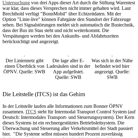
Untersuchung
von drei Apps dieser Art durch die Stiftung Warentest
war klar, dass dieses Versprechen nicht immer gehalten wird. Laut
Brechthold verfügt "BonnMobil" über Echtzeitdaten. Mit der
Option "Linie-live" können Fahrgäste den Standort der Fahrzeuge
sehen. Bei Signalstörungen meldet sich automatisch die Bustechnik,
dass der Bus im Stau steht und nicht weiterkommt. Die
Verspätungen werden bei den Ankunfts- und Abfahrtszeiten
berücksichtigt und angezeigt.
Der Liniennetz gibt
Die lage aller E-
Was sich in der Nähe
einen Überblick von
Ladesäulen sind in der
befindet wird hier
ÖPNV. Quelle: SWB
App aufgelistet.
angezeigt. Quelle:
Quelle: SWB
SWB
Die Leitstelle (ITCS) ist das Gehirn
In der Leitstelle laufen alle Informationen zum Bonner ÖPNV
zusammen.
ITCS
steht für Intermodal Transport Control System (auf
Deutsch: Intermodales Transport- und Steuerungssystem). Der Kern
dieses Systems ist ein rechnergestütztes Betriebsleitsystem. Die
Überwachung und Steuerung aller Verkehrsmittel der Stadt passiert
hier. "Die Systeme selbst müssen hundert Prozent zuverlässig