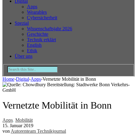
Digital
Apps
Wearables
Cybersicherheit
Spezial
Wissenschaftsjahr 2026
Geschichte
Technik erklärt
English
Ethik
Über uns
Home
›
Digital
›
Apps
›
Vernetzte Mobilität in Bonn
Vernetzte Mobilität in Bonn
Apps
,
Mobilität
15. Januar 2019
von
Autorenteam Technikjournal