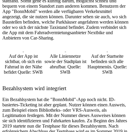
stattfand. Somit gehe es künftig darum, möglichst schnell und
bequem von einem Standort zum anderen kommen. Benutzern der
App "BonnMobil" werden alle verfügbaren Verkehrsmittel
angezeigt, die sie nutzen können. Darunter sehen sie auch, wo sich
Baustellen befinden, welche Parkhäuser angefahren werden können
oder wo sich der nächste Taxistand befindet. Zudem verbindet sich
die App mit dem Fahrradvermietungsanbieter Nextbike und
Anbietern von Car-Sharing.
Auf der App ist
Alle Liniennetze
Auf der Startseite
sichtbar, ob sich ein
sowie der Stadtplan ist
befinden sich alle
Fahrrad in der Nähe
abrufbar. Quelle:
Hauptmenüs. Quelle:
befidet Quelle: SWB
SWB
SWB
Bezahlsystem wird integriert
Ein Bezahlsystem hat die "BonnMobil"-App noch nicht. ID-
basiertes-Ticketing ist aber geplant. Nutzer können einen Ausweis,
zum Beispiel einen Bibliotheks- oder VRS-Ausweis, als
Legitimation festlegen. Mit der Nummer dieses Ausweises können
sie sich identifizieren und Fahrkarten kaufen. Zu Beginn des Jahres
2019 startete nun die Testphase für dieses Bezahlsystem. Nach
erfolgreichem Abschluss der Testphase wird es im Sommer 2019 in