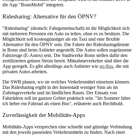
die App "BonnMobil" integriert.
Ridesharing: Alternative für den ÖPNV?
"Ridesharing" (deutsch: Fahrgemeinschaft) ist die Möglichkeit sich
mit mehreren Personen ein Auto zu teilen, ohne es zu besitzen. Die
Möglichkeit soll kostengünstiger als ein Taxi und eine flexible
Alternative für den ÖPNV sein. Die Fahrer der Ridesharingdienste
in Bonn sind beim Anbieter angestellt. Die Autos sollen zugelassene
Fahrzeuge (E-Autos) sein. Die Stadtwerke Bonn stellen dafür den
zertifizierten grünen Strom bereit. Mitnahmeverkehre sind über die
App geregelt. Es gibt allerdings auch Anbieter wie
go-flux
, die mit
privaten Autos arbeiten.
Die SWB planen, wo sie welches Verkehrsmittel einsetzen können.
Das Ridesharing ergibt in der Innenstadt weniger Sinn als im
Zubringerverkehr und im ländlichen Raum. Der Einsatz von
Fahrrädern soll im ganzen Gebiet praktisch sein. "Im Sommer fahre
ich lieber ein Fahrrad als einen Bus", erläuterte auch Bechthold.
Zuverlässigkeit der Mobilitäts-Apps
Mobilitäts-Apps versprechen eine schnelle und günstige Verbindung
mit den jeweils passenden Verkehrsmitteln zu finden. Nach einer