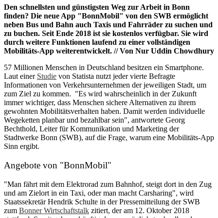
Den schnellsten und günstigsten Weg zur Arbeit in Bonn
finden? Die neue App "BonnMobil" von den SWB ermöglicht
neben Bus und Bahn auch Taxis und Fahrräder zu suchen und
zu buchen. Seit Ende 2018 ist sie kostenlos verfügbar. Sie wird
durch weitere Funktionen laufend zu einer vollständigen
Mobilitäts-App weiterentwickelt. // Von Nur Uddin Chowdhury
57 Millionen Menschen in Deutschland besitzen ein Smartphone.
Laut einer
Studie
von Statista nutzt jeder vierte Befragte
Informationen von Verkehrsunternehmen der jeweiligen Stadt, um
zum Ziel zu kommen. "Es wird wahrscheinlich in der Zukunft
immer wichtiger, dass Menschen sichere Alternativen zu ihrem
gewohnten Mobilitätsverhalten haben. Damit werden individuelle
Wegeketten planbar und bezahlbar sein", antwortete Georg
Bechthold, Leiter für Kommunikation und Marketing der
Stadtwerke Bonn (SWB), auf die Frage, warum eine Mobilitäts-App
Sinn ergibt.
Angebote von "BonnMobil"
"Man fährt mit dem Elektrorad zum Bahnhof, steigt dort in den Zug
und am Zielort in ein Taxi, oder man macht Carsharing", wird
Staatssekretär Hendrik Schulte in der Pressemitteilung der SWB
zum
Bonner Wirtschaftstalk
zitiert, der am 12. Oktober 2018