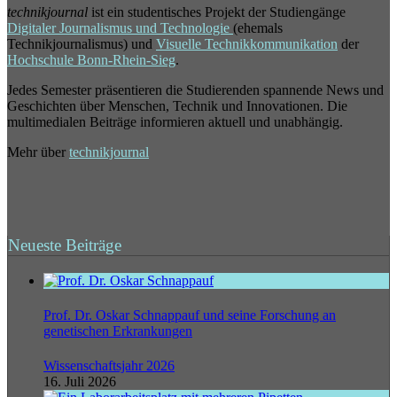
technikjournal
ist ein studentisches Projekt der Studiengänge
Digitaler Journalismus und Technologie
(ehemals
Technikjournalismus) und
Visuelle Technikkommunikation
der
Hochschule Bonn-Rhein-Sieg
.
Jedes Semester präsentieren die Studierenden spannende News und
Geschichten über Menschen, Technik und Innovationen. Die
multimedialen Beiträge informieren aktuell und unabhängig.
Mehr über
technikjournal
Neueste Beiträge
Prof. Dr. Oskar Schnappauf und seine Forschung an
genetischen Erkrankungen
Wissenschaftsjahr 2026
16. Juli 2026