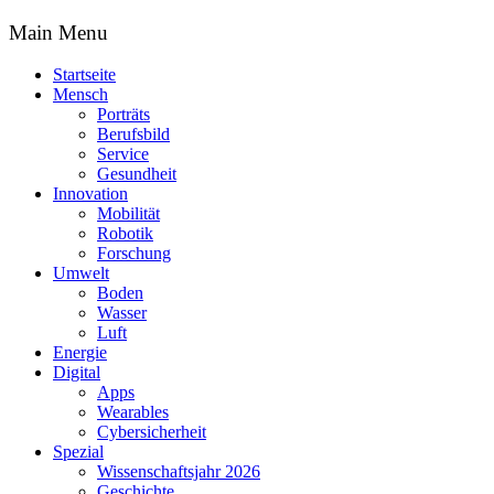
Main Menu
Startseite
Mensch
Porträts
Berufsbild
Service
Gesundheit
Innovation
Mobilität
Robotik
Forschung
Umwelt
Boden
Wasser
Luft
Energie
Digital
Apps
Wearables
Cybersicherheit
Spezial
Wissenschaftsjahr 2026
Geschichte