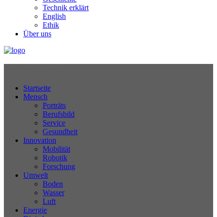
Technik erklärt
English
Ethik
Über uns
Technikjournal
Startseite
Mensch
Porträts
Berufsbild
Service
Gesundheit
Innovation
Mobilität
Robotik
Forschung
Umwelt
Boden
Wasser
Luft
Energie