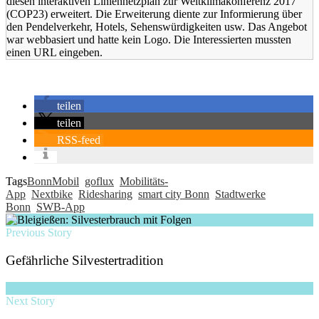
diesen interaktiven Liniennetzplan zur Weltklimakonferenz 2017
(COP23) erweitert. Die Erweiterung diente zur Informierung über
den Pendelverkehr, Hotels, Sehenswürdigkeiten usw. Das Angebot
war webbasiert und hatte kein Logo. Die Interessierten mussten
einen URL eingeben.
teilen
teilen
RSS-feed
Tags
BonnMobil
goflux
Mobilitäts-
App
Nextbike
Ridesharing
smart city Bonn
Stadtwerke
Bonn
SWB-App
Previous Story
Gefährliche Silvestertradition
Next Story