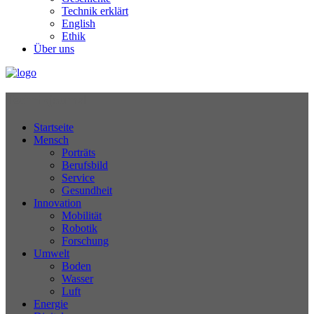
Technik erklärt
English
Ethik
Über uns
Technikjournal
Startseite
Mensch
Porträts
Berufsbild
Service
Gesundheit
Innovation
Mobilität
Robotik
Forschung
Umwelt
Boden
Wasser
Luft
Energie