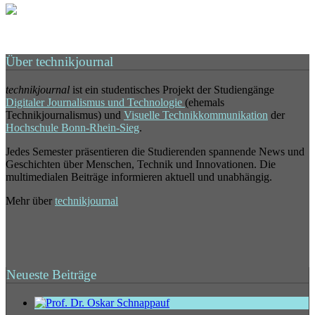
Über technikjournal
technikjournal
ist ein studentisches Projekt der Studiengänge
Digitaler Journalismus und Technologie
(ehemals
Technikjournalismus) und
Visuelle Technikkommunikation
der
Hochschule Bonn-Rhein-Sieg
.
Jedes Semester präsentieren die Studierenden spannende News und
Geschichten über Menschen, Technik und Innovationen. Die
multimedialen Beiträge informieren aktuell und unabhängig.
Mehr über
technikjournal
Neueste Beiträge