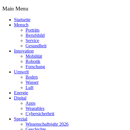
Main Menu
Startseite
Mensch
Porträts
Berufsbild
Service
Gesundheit
Innovation
Mobilität
Robotik
Forschung
Umwelt
Boden
Wasser
Luft
Energie
Digital
Apps
Wearables
Cybersicherheit
Spezial
Wissenschaftsjahr 2026
Geschichte