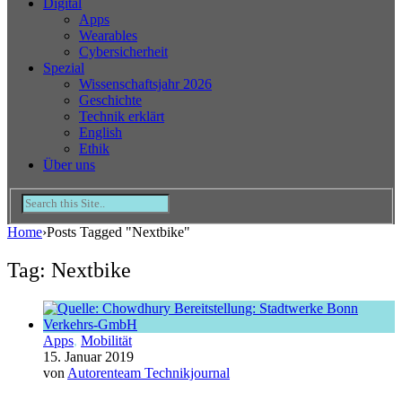
Digital
Apps
Wearables
Cybersicherheit
Spezial
Wissenschaftsjahr 2026
Geschichte
Technik erklärt
English
Ethik
Über uns
Home
›
Posts Tagged "Nextbike"
Tag: Nextbike
Apps
,
Mobilität
15. Januar 2019
von
Autorenteam Technikjournal