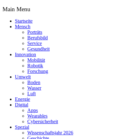
Main Menu
Startseite
Mensch
Porträts
Berufsbild
Service
Gesundheit
Innovation
Mobilität
Robotik
Forschung
Umwelt
Boden
Wasser
Luft
Energie
Digital
Apps
Wearables
Cybersicherheit
Spezial
Wissenschaftsjahr 2026
Geschichte