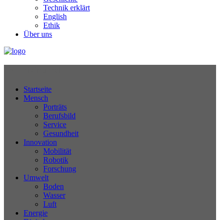
Technik erklärt
English
Ethik
Über uns
Technikjournal
Startseite
Mensch
Porträts
Berufsbild
Service
Gesundheit
Innovation
Mobilität
Robotik
Forschung
Umwelt
Boden
Wasser
Luft
Energie