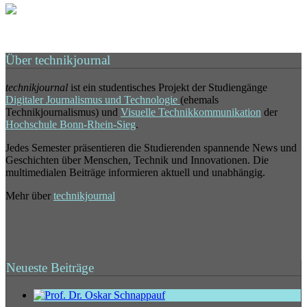
Über technikjournal
technikjournal
ist ein studentisches Projekt der Studiengänge
Digitaler Journalismus und Technologie
(ehemals
Technikjournalismus) und
Visuelle Technikkommunikation
der
Hochschule Bonn-Rhein-Sieg
.
Jedes Semester präsentieren die Studierenden spannende News und
Geschichten über Menschen, Technik und Innovationen. Die
multimedialen Beiträge informieren aktuell und unabhängig.
Mehr über
technikjournal
Neueste Beiträge