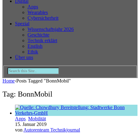
Digital
Apps
Wearables
Cybersicherheit
Spezial
Wissenschaftsjahr 2026
Geschichte
Technik erklärt
English
Ethik
Über uns
Home
›
Posts Tagged "BonnMobil"
Tag: BonnMobil
Apps
,
Mobilität
15. Januar 2019
von
Autorenteam Technikjournal