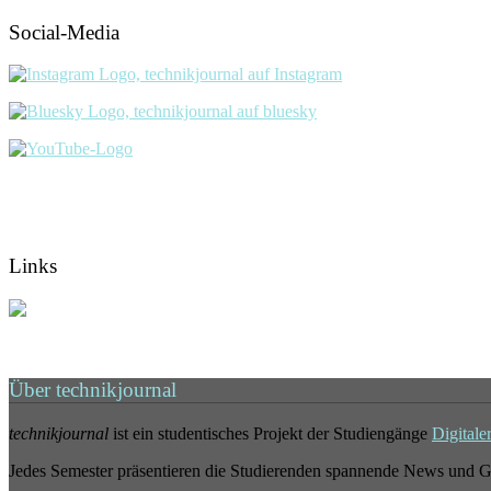
Social-Media
Links
Über technikjournal
technikjournal
ist ein studentisches Projekt der Studiengänge
Digitale
Jedes Semester präsentieren die Studierenden spannende News und G