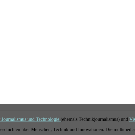
r Journalismus und Technologie
(ehemals Technikjournalismus) und
Vi
eschichten über Menschen, Technik und Innovationen. Die multimedial