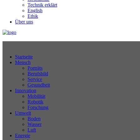
Technik erklärt
English
Ethik
Über uns
Technikjournal
Startseite
Mensch
Porträts
Berufsbild
Service
Gesundheit
Innovation
Mobilität
Robotik
Forschung
Umwelt
Boden
Wasser
Luft
Energie