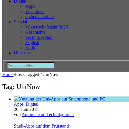
Digital
Apps
Wearables
Cybersicherheit
Spezial
Wissenschaftsjahr 2026
Geschichte
Technik erklärt
English
Ethik
Über uns
Home
›
Posts Tagged "UniNow"
Tag: UniNow
Apps
,
Digital
26. Juni 2018
von
Autorenteam Technikjournal
Studi-Apps auf dem Prüfstand