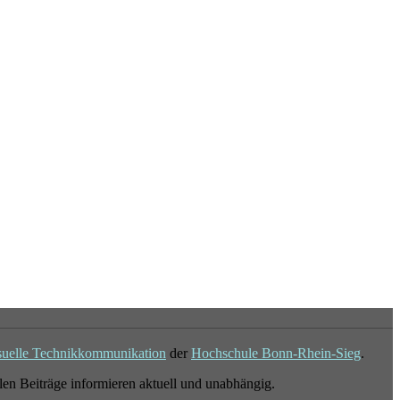
suelle Technikkommunikation
der
Hochschule Bonn-Rhein-Sieg
.
en Beiträge informieren aktuell und unabhängig.