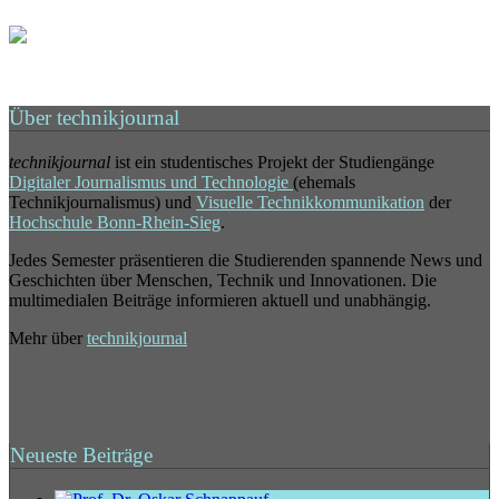
Über technikjournal
technikjournal
ist ein studentisches Projekt der Studiengänge
Digitaler Journalismus und Technologie
(ehemals
Technikjournalismus) und
Visuelle Technikkommunikation
der
Hochschule Bonn-Rhein-Sieg
.
Jedes Semester präsentieren die Studierenden spannende News und
Geschichten über Menschen, Technik und Innovationen. Die
multimedialen Beiträge informieren aktuell und unabhängig.
Mehr über
technikjournal
Neueste Beiträge