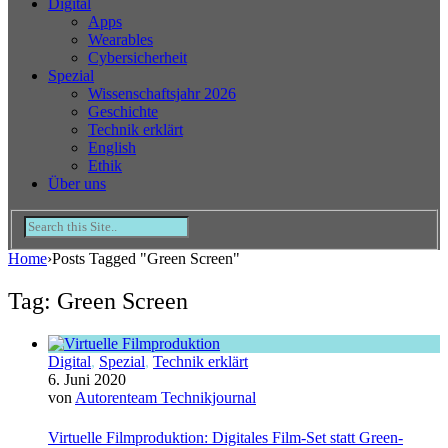
Digital
Apps
Wearables
Cybersicherheit
Spezial
Wissenschaftsjahr 2026
Geschichte
Technik erklärt
English
Ethik
Über uns
Home
›
Posts Tagged "Green Screen"
Tag: Green Screen
Digital
,
Spezial
,
Technik erklärt
6. Juni 2020
von
Autorenteam Technikjournal
Virtuelle Filmproduktion: Digitales Film-Set statt Green-