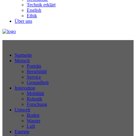
Technik erklärt
English
Ethik
Über uns
Technikjournal
Startseite
Mensch
Porträts
Berufsbild
Service
Gesundheit
Innovation
Mobilität
Robotik
Forschung
Umwelt
Boden
Wasser
Luft
Energie