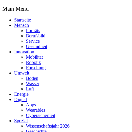
Main Menu
Startseite
Mensch
Porträts
Berufsbild
Service
Gesundheit
Innovation
Mobilität
Robotik
Forschung
Umwelt
Boden
Wasser
Luft
Energie
Digital
Apps
Wearables
Cybersicherheit
Spezial
Wissenschaftsjahr 2026
Geschichte