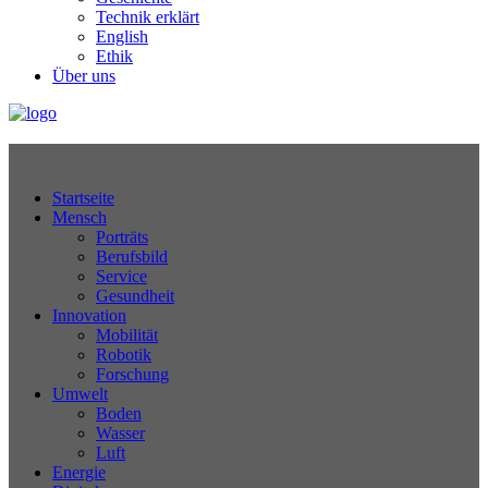
Technik erklärt
English
Ethik
Über uns
Technikjournal
Startseite
Mensch
Porträts
Berufsbild
Service
Gesundheit
Innovation
Mobilität
Robotik
Forschung
Umwelt
Boden
Wasser
Luft
Energie