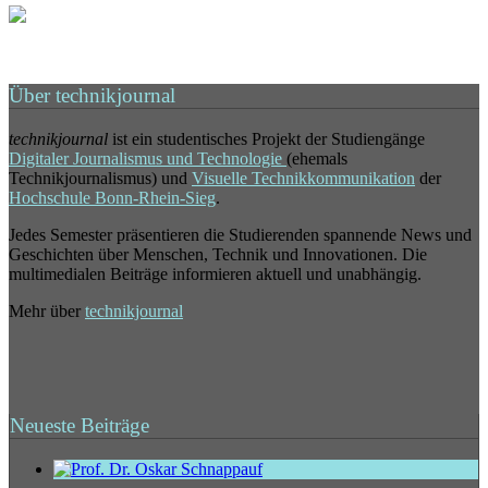
Über technikjournal
technikjournal
ist ein studentisches Projekt der Studiengänge
Digitaler Journalismus und Technologie
(ehemals
Technikjournalismus) und
Visuelle Technikkommunikation
der
Hochschule Bonn-Rhein-Sieg
.
Jedes Semester präsentieren die Studierenden spannende News und
Geschichten über Menschen, Technik und Innovationen. Die
multimedialen Beiträge informieren aktuell und unabhängig.
Mehr über
technikjournal
Neueste Beiträge