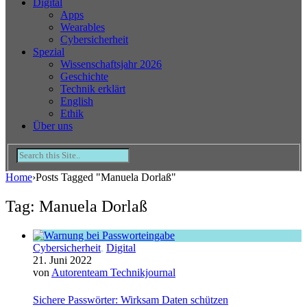
Digital
Apps
Wearables
Cybersicherheit
Spezial
Wissenschaftsjahr 2026
Geschichte
Technik erklärt
English
Ethik
Über uns
Home
›
Posts Tagged "Manuela Dorlaß"
Tag: Manuela Dorlaß
Cybersicherheit
,
Digital
21. Juni 2022
von
Autorenteam Technikjournal
Sichere Passwörter: Wirksam Daten schützen