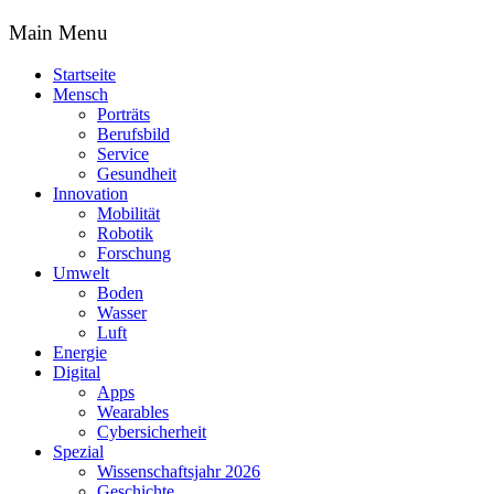
Main Menu
Startseite
Mensch
Porträts
Berufsbild
Service
Gesundheit
Innovation
Mobilität
Robotik
Forschung
Umwelt
Boden
Wasser
Luft
Energie
Digital
Apps
Wearables
Cybersicherheit
Spezial
Wissenschaftsjahr 2026
Geschichte