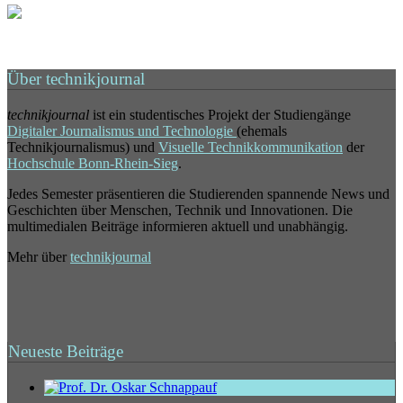
Über technikjournal
technikjournal
ist ein studentisches Projekt der Studiengänge
Digitaler Journalismus und Technologie
(ehemals
Technikjournalismus) und
Visuelle Technikkommunikation
der
Hochschule Bonn-Rhein-Sieg
.
Jedes Semester präsentieren die Studierenden spannende News und
Geschichten über Menschen, Technik und Innovationen. Die
multimedialen Beiträge informieren aktuell und unabhängig.
Mehr über
technikjournal
Neueste Beiträge