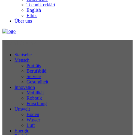
Technik erklärt
English
Ethik
Über uns
Technikjournal
Startseite
Mensch
Porträts
Berufsbild
Service
Gesundheit
Innovation
Mobilität
Robotik
Forschung
Umwelt
Boden
Wasser
Luft
Energie