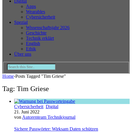
Digital
Apps
Wearables
Cybersicherheit
Spezial
Wissenschaftsjahr 2026
Geschichte
Technik erklärt
English
Ethik
Über uns
Home
›
Posts Tagged "Tim Griese"
Tag: Tim Griese
Cybersicherheit
,
Digital
21. Juni 2022
von
Autorenteam Technikjournal
Sichere Passwörter: Wirksam Daten schützen