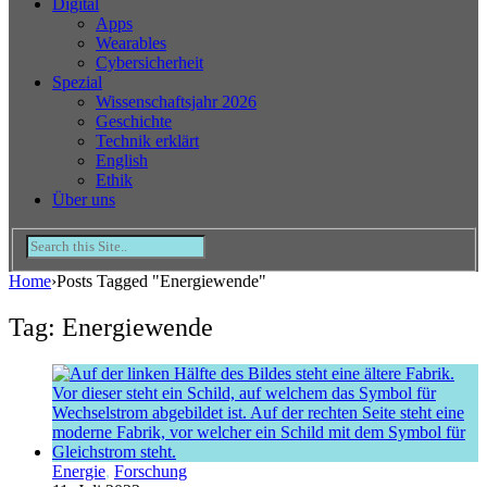
Digital
Apps
Wearables
Cybersicherheit
Spezial
Wissenschaftsjahr 2026
Geschichte
Technik erklärt
English
Ethik
Über uns
Home
›
Posts Tagged "Energiewende"
Tag: Energiewende
Energie
,
Forschung