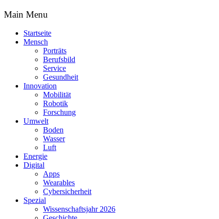
Main Menu
Startseite
Mensch
Porträts
Berufsbild
Service
Gesundheit
Innovation
Mobilität
Robotik
Forschung
Umwelt
Boden
Wasser
Luft
Energie
Digital
Apps
Wearables
Cybersicherheit
Spezial
Wissenschaftsjahr 2026
Geschichte