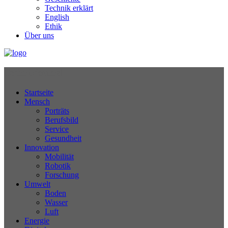
Technik erklärt
English
Ethik
Über uns
Technikjournal
Startseite
Mensch
Porträts
Berufsbild
Service
Gesundheit
Innovation
Mobilität
Robotik
Forschung
Umwelt
Boden
Wasser
Luft
Energie