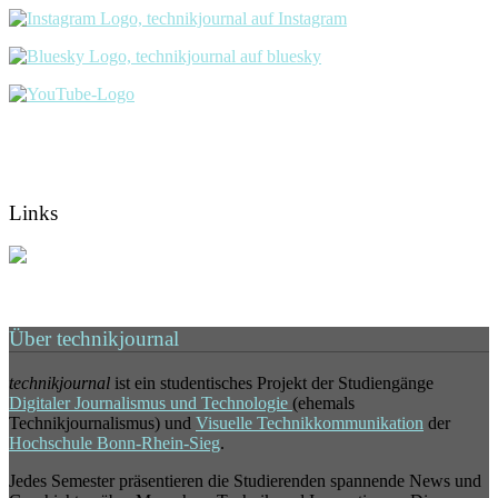
Links
Über technikjournal
technikjournal
ist ein studentisches Projekt der Studiengänge
Digitaler Journalismus und Technologie
(ehemals
Technikjournalismus) und
Visuelle Technikkommunikation
der
Hochschule Bonn-Rhein-Sieg
.
Jedes Semester präsentieren die Studierenden spannende News und