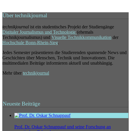
Über technikjournal
technikjournal
ist ein studentisches Projekt der Studiengänge
Digitaler Journalismus und Technologie
(ehemals
Technikjournalismus) und
Visuelle Technikkommunikation
der
Hochschule Bonn-Rhein-Sieg
.
Jedes Semester präsentieren die Studierenden spannende News und
Geschichten über Menschen, Technik und Innovationen. Die
multimedialen Beiträge informieren aktuell und unabhängig.
Mehr über
technikjournal
Neueste Beiträge
Prof. Dr. Oskar Schnappauf und seine Forschung an