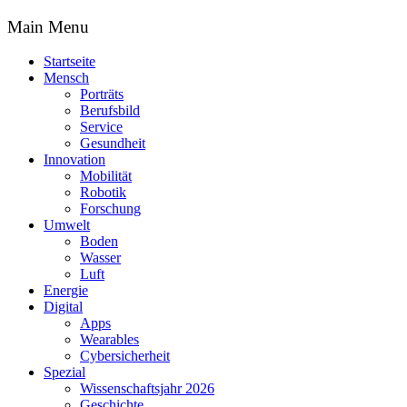
Main Menu
Startseite
Mensch
Porträts
Berufsbild
Service
Gesundheit
Innovation
Mobilität
Robotik
Forschung
Umwelt
Boden
Wasser
Luft
Energie
Digital
Apps
Wearables
Cybersicherheit
Spezial
Wissenschaftsjahr 2026
Geschichte