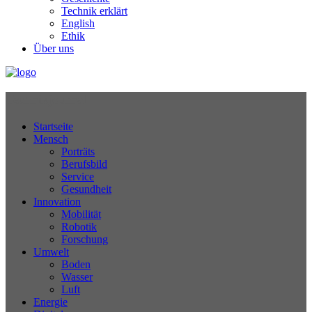
Technik erklärt
English
Ethik
Über uns
Technikjournal
Startseite
Mensch
Porträts
Berufsbild
Service
Gesundheit
Innovation
Mobilität
Robotik
Forschung
Umwelt
Boden
Wasser
Luft
Energie