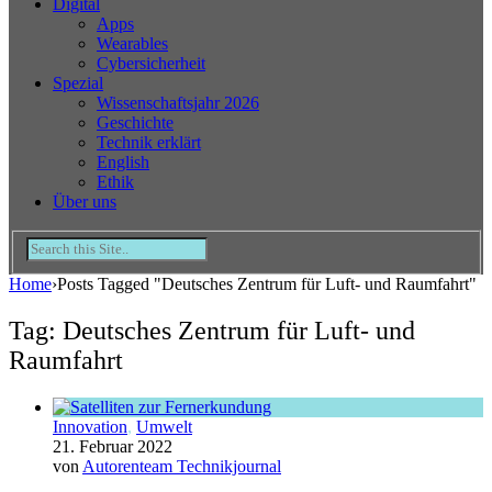
Digital
Apps
Wearables
Cybersicherheit
Spezial
Wissenschaftsjahr 2026
Geschichte
Technik erklärt
English
Ethik
Über uns
Home
›
Posts Tagged "Deutsches Zentrum für Luft- und Raumfahrt"
Tag: Deutsches Zentrum für Luft- und
Raumfahrt
Innovation
,
Umwelt
21. Februar 2022
von
Autorenteam Technikjournal