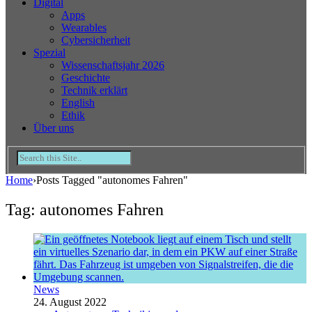
Digital
Apps
Wearables
Cybersicherheit
Spezial
Wissenschaftsjahr 2026
Geschichte
Technik erklärt
English
Ethik
Über uns
Home
›
Posts Tagged "autonomes Fahren"
Tag: autonomes Fahren
News
24. August 2022