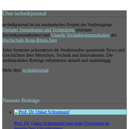
Über technikjournal
technikjournal
ist ein studentisches Projekt der Studiengänge
Digitaler Journalismus und Technologie
(ehemals
Technikjournalismus) und
Visuelle Technikkommunikation
der
Hochschule Bonn-Rhein-Sieg
.
Jedes Semester präsentieren die Studierenden spannende News und
Geschichten über Menschen, Technik und Innovationen. Die
multimedialen Beiträge informieren aktuell und unabhängig.
Mehr über
technikjournal
Neueste Beiträge
Prof. Dr. Oskar Schnappauf und seine Forschung an
genetischen Erkrankungen