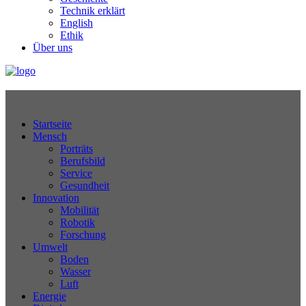
Technik erklärt
English
Ethik
Über uns
Technikjournal
Startseite
Mensch
Porträts
Berufsbild
Service
Gesundheit
Innovation
Mobilität
Robotik
Forschung
Umwelt
Boden
Wasser
Luft
Energie