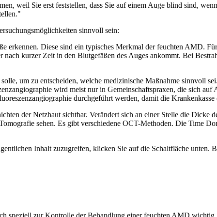
ommen, weil Sie erst feststellen, dass Sie auf einem Auge blind sind, w
ellen."
suchungsmöglichkeiten sinnvoll sein:
ße erkennen. Diese sind ein typisches Merkmal der feuchten AMD. Für d
der nach kurzer Zeit in den Blutgefäßen des Auges ankommt. Bei Bestrah
solle, um zu entscheiden, welche medizinische Maßnahme sinnvoll sei. Al
nzangiographie wird meist nur in Gemeinschaftspraxen, die sich auf A
luoreszenzangiographie durchgeführt werden, damit die Krankenkasse
chten der Netzhaut sichtbar. Verändert sich an einer Stelle die Dicke d
z-Tomografie sehen. Es gibt verschiedene OCT-Methoden. Die Time Do
gentlichen Inhalt zuzugreifen, klicken Sie auf die Schaltfläche unten. 
uch speziell zur Kontrolle der Behandlung einer feuchten AMD wichti