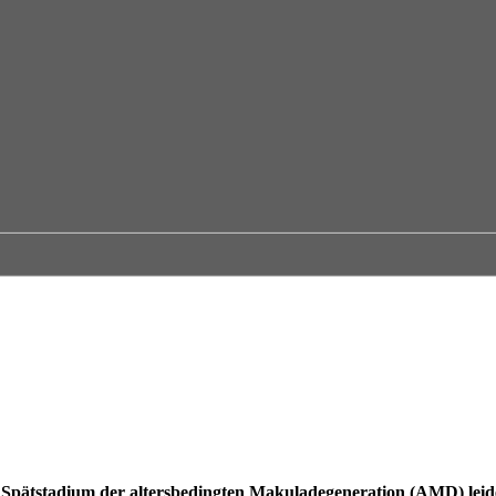
 Spätstadium der altersbedingten Makuladegeneration (AMD) leide