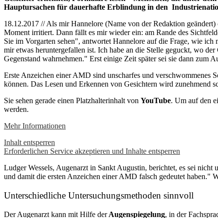
Hauptursachen für dauerhafte Erblindung in den Industrienatio
18.12.2017 // Als mir Hannelore (Name von der Redaktion geändert) die
Moment irritiert. Dann fällt es mir wieder ein: am Rande des Sichtf
Sie im Vorgarten sehen", antwortet Hannelore auf die Frage, wie ich mi
mir etwas heruntergefallen ist. Ich habe an die Stelle geguckt, wo de
Gegenstand wahrnehmen." Erst einige Zeit später sei sie dann zum A
Erste Anzeichen einer AMD sind unscharfes und verschwommenes Seh
können. Das Lesen und Erkennen von Gesichtern wird zunehmend schw
Sie sehen gerade einen Platzhalterinhalt von
YouTube
. Um auf den ei
werden.
Mehr Informationen
Inhalt entsperren
Erforderlichen Service akzeptieren und Inhalte entsperren
Ludger Wessels, Augenarzt in Sankt Augustin, berichtet, es sei nicht 
und damit die ersten Anzeichen einer AMD falsch gedeutet haben." Wen
Unterschiedliche Untersuchungsmethoden sinnvoll
Der Augenarzt kann mit Hilfe der
Augenspiegelung
, in der Fachspr