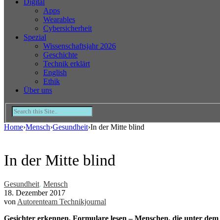
Digital
Apps
Wearables
Cybersicherheit
Spezial
Wissenschaftsjahr 2026
Geschichte
Technik erklärt
English
Ethik
Über uns
Home
›
Mensch
›
Gesundheit
›
In der Mitte blind
In der Mitte blind
Gesundheit
,
Mensch
18. Dezember 2017
von
Autorenteam Technikjournal
Gesichter erkennen, Formulare lesen – Menschen, die unter dem