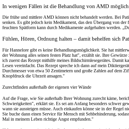
In wenigen Fällen ist die Behandlung von AMD möglich
Die frühe und mittlere AMD können nicht behandelt werden. Bei Pati
senken. Es gibt jedoch kein Medikament, das den Übergang von der f
feuchten Spätform kann durch Medikamente aufgehalten werden. „Dur
Fühlen, Hören, Ordnung halten – damit behelfen sich Pat
Für Hannelore gibt es keine Behandlungsmöglichkeit. Sie hat mittlerw
der Wohnung alles seinen festen Platz hat", erzählt sie. Ihre Gewürz
ich zuerst das Rezept mithilfe meines Bildschirmlesegerätes. Damit 
Lesen vereinfacht. Das Rezept spreche ich dann auf mein Diktiergerä
Durchmesser von etwa 50 Zentimetern und große Zahlen auf dem Ziffern
Knopfdruck die Uhrzeit ansagen."
Zurechtfinden außerhalb der eigenen vier Wände
Auf die Frage, wie Sie außerhalb Ihrer Wohnung zurecht käme, berich
Schwierigkeiten", erklärt sie. Es sei am Anfang besonders schwer gew
wann sie aussteigen müsse. Auch einkaufen könne sie in der Regel ni
Sie buche dann einen Service für Mensch mit Sehbehinderung, sodass 
Mal in meinem Leben richtige Angst empfunden."