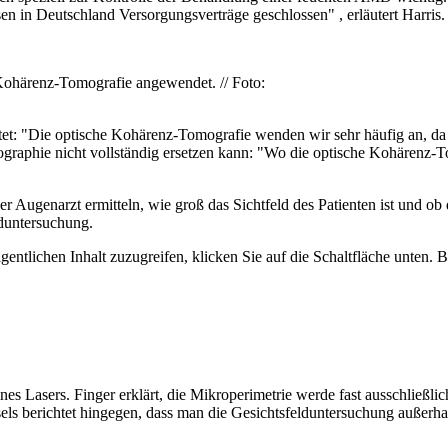
 in Deutschland Versorgungsverträge geschlossen" , erläutert Harris.
Kohärenz-Tomografie angewendet. // Foto:
t: "Die optische Kohärenz-Tomografie wenden wir sehr häufig an, da sie
raphie nicht vollständig ersetzen kann: "Wo die optische Kohärenz-Tom
r Augenarzt ermitteln, wie groß das Sichtfeld des Patienten ist und ob d
lduntersuchung.
gentlichen Inhalt zuzugreifen, klicken Sie auf die Schaltfläche unten. 
nes Lasers. Finger erklärt, die Mikroperimetrie werde fast ausschließli
s berichtet hingegen, dass man die Gesichtsfelduntersuchung außerhalb