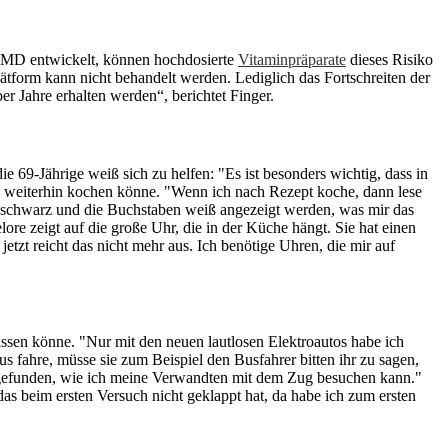
r AMD entwickelt, können hochdosierte
Vitaminpräparate
dieses Risiko
form kann nicht behandelt werden. Lediglich das Fortschreiten der
Jahre erhalten werden“, berichtet Finger.
 69-Jährige weiß sich zu helfen: "Es ist besonders wichtig, dass in
uch weiterhin kochen könne. "Wenn ich nach Rezept koche, dann lese
nd schwarz und die Buchstaben weiß angezeigt werden, was mir das
re zeigt auf die große Uhr, die in der Küche hängt. Sie hat einen
tzt reicht das nicht mehr aus. Ich benötige Uhren, die mir auf
assen könne. "Nur mit den neuen lautlosen Elektroautos habe ich
s fahre, müsse sie zum Beispiel den Busfahrer bitten ihr zu sagen,
eg gefunden, wie ich meine Verwandten mit dem Zug besuchen kann."
s beim ersten Versuch nicht geklappt hat, da habe ich zum ersten