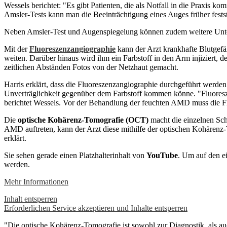
Wessels berichtet: "Es gibt Patienten, die als Notfall in die Praxis k
Amsler-Tests kann man die Beeinträchtigung eines Auges früher festst
Neben Amsler-Test und Augenspiegelung können zudem weitere Unter
Mit der
Fluoreszenzangiographie
kann der Arzt krankhafte Blutgefä
weiten. Darüber hinaus wird ihm ein Farbstoff in den Arm injiziert, 
zeitlichen Abständen Fotos von der Netzhaut gemacht.
Harris erklärt, dass die Fluoreszenzangiographie durchgeführt werden 
Unverträglichkeit gegenüber dem Farbstoff kommen könne. "Fluoresze
berichtet Wessels. Vor der Behandlung der feuchten AMD muss die F
Die
optische Kohärenz-Tomografie (OCT)
macht die einzelnen Schi
AMD auftreten, kann der Arzt diese mithilfe der optischen Kohären
erklärt.
Sie sehen gerade einen Platzhalterinhalt von
YouTube
. Um auf den ei
werden.
Mehr Informationen
Inhalt entsperren
Erforderlichen Service akzeptieren und Inhalte entsperren
"Die optische Kohärenz-Tomografie ist sowohl zur Diagnostik, als a