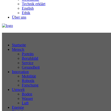
Technik erklärt
English
Ethik
Über uns
Technikjournal
Startseite
Mensch
Porträts
Berufsbild
Service
Gesundheit
Innovation
Mobilität
Robotik
Forschung
Umwelt
Boden
Wasser
Luft
Energie