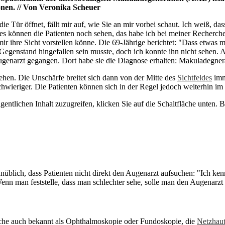
nen. // Von Veronika Scheuer
 Tür öffnet, fällt mir auf, wie Sie an mir vorbei schaut. Ich weiß, das
eldes können die Patienten noch sehen, das habe ich bei meiner Recher
r ihre Sicht vorstellen könne. Die 69-Jährige berichtet: "Dass etwas mi
r Gegenstand hingefallen sein musste, doch ich konnte ihn nicht sehen. 
ugenarzt gegangen. Dort habe sie die Diagnose erhalten: Makuladegner
en. Die Unschärfe breitet sich dann von der Mitte des
Sichtfeldes
imm
ieriger. Die Patienten können sich in der Regel jedoch weiterhin im 
gentlichen Inhalt zuzugreifen, klicken Sie auf die Schaltfläche unten. 
unüblich, dass Patienten nicht direkt den Augenarzt aufsuchen: "Ich ken
n man feststelle, dass man schlechter sehe, solle man den Augenarzt u
ache auch bekannt als Ophthalmoskopie oder Fundoskopie, die
Netzhau