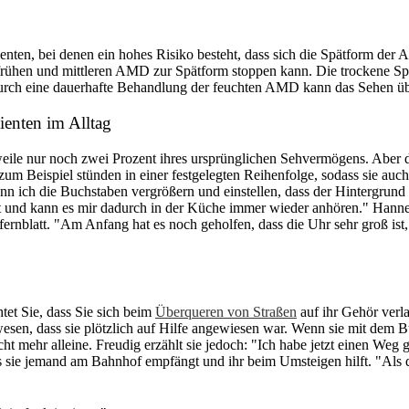
enten, bei denen ein hohes Risiko besteht, dass sich die Spätform de
rühen und mittleren AMD zur Spätform stoppen kann. Die trockene Spät
ch eine dauerhafte Behandlung der feuchten AMD kann das Sehen über 
ienten im Alltag
eile nur noch zwei Prozent ihres ursprünglichen Sehvermögens. Aber die
e zum Beispiel stünden in einer festgelegten Reihenfolge, sodass sie a
kann ich die Buchstaben vergrößern und einstellen, dass der Hintergru
t und kann es mir dadurch in der Küche immer wieder anhören." Hannelo
blatt. "Am Anfang hat es noch geholfen, dass die Uhr sehr groß ist, je
tet Sie, dass Sie sich beim
Überqueren von Straßen
auf ihr Gehör verl
esen, dass sie plötzlich auf Hilfe angewiesen war. Wenn sie mit dem Bu
cht mehr alleine. Freudig erzählt sie jedoch: "Ich habe jetzt einen W
sie jemand am Bahnhof empfängt und ihr beim Umsteigen hilft. "Als da