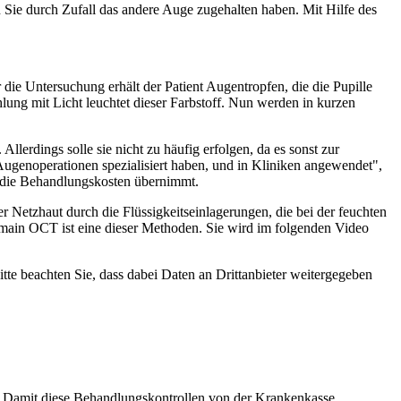
enn Sie durch Zufall das andere Auge zugehalten haben. Mit Hilfe des
ie Untersuchung erhält der Patient Augentropfen, die die Pupille
lung mit Licht leuchtet dieser Farbstoff. Nun werden in kurzen
lerdings solle sie nicht zu häufig erfolgen, da es sonst zur
ugenoperationen spezialisiert haben, und in Kliniken angewendet",
 die Behandlungskosten übernimmt.
er Netzhaut durch die Flüssigkeitseinlagerungen, die bei der feuchten
main OCT ist eine dieser Methoden. Sie wird im folgenden Video
Bitte beachten Sie, dass dabei Daten an Drittanbieter weitergegeben
g. Damit diese Behandlungskontrollen von der Krankenkasse