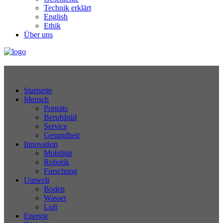
Technik erklärt
English
Ethik
Über uns
Technikjournal
Startseite
Mensch
Porträts
Berufsbild
Service
Gesundheit
Innovation
Mobilität
Robotik
Forschung
Umwelt
Boden
Wasser
Luft
Energie