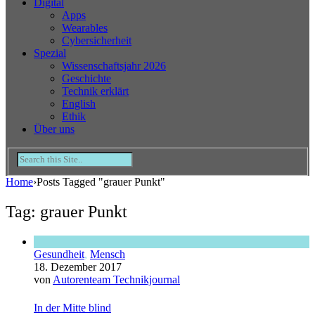
Digital
Apps
Wearables
Cybersicherheit
Spezial
Wissenschaftsjahr 2026
Geschichte
Technik erklärt
English
Ethik
Über uns
Home
›
Posts Tagged "grauer Punkt"
Tag: grauer Punkt
Gesundheit
,
Mensch
18. Dezember 2017
von
Autorenteam Technikjournal
In der Mitte blind