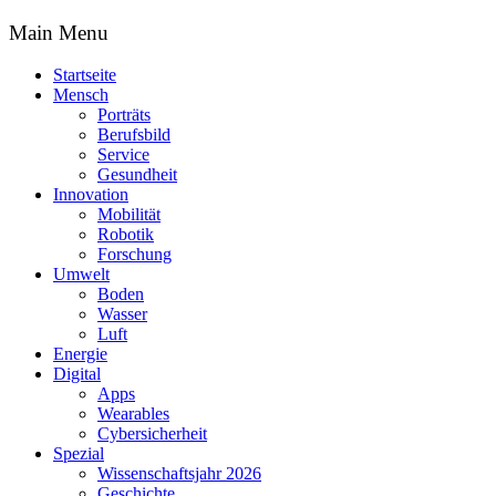
Main Menu
Startseite
Mensch
Porträts
Berufsbild
Service
Gesundheit
Innovation
Mobilität
Robotik
Forschung
Umwelt
Boden
Wasser
Luft
Energie
Digital
Apps
Wearables
Cybersicherheit
Spezial
Wissenschaftsjahr 2026
Geschichte