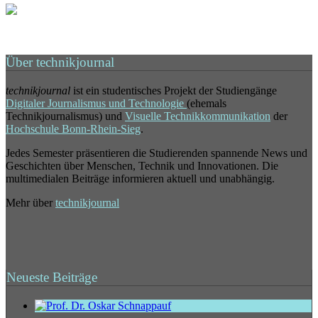
Über technikjournal
technikjournal
ist ein studentisches Projekt der Studiengänge
Digitaler Journalismus und Technologie
(ehemals
Technikjournalismus) und
Visuelle Technikkommunikation
der
Hochschule Bonn-Rhein-Sieg
.
Jedes Semester präsentieren die Studierenden spannende News und
Geschichten über Menschen, Technik und Innovationen. Die
multimedialen Beiträge informieren aktuell und unabhängig.
Mehr über
technikjournal
Neueste Beiträge