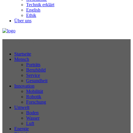
Technik erklärt
English
Ethik
Über uns
Technikjournal
Startseite
Mensch
Porträts
Berufsbild
Service
Gesundheit
Innovation
Mobilität
Robotik
Forschung
Umwelt
Boden
Wasser
Luft
Energie