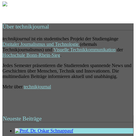
Über technikjournal
technikjournal
ist ein studentisches Projekt der Studiengänge
Digitaler Journalismus und Technologie
(ehemals
Technikjournalismus) und
Visuelle Technikkommunikation
der
Hochschule Bonn-Rhein-Sieg
.
Jedes Semester präsentieren die Studierenden spannende News und
Geschichten über Menschen, Technik und Innovationen. Die
multimedialen Beiträge informieren aktuell und unabhängig.
Mehr über
technikjournal
Neueste Beiträge