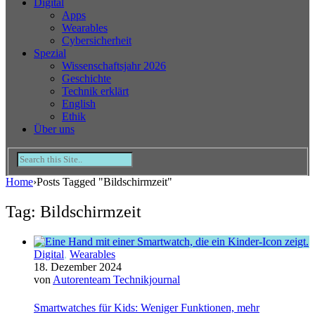
Digital
Apps
Wearables
Cybersicherheit
Spezial
Wissenschaftsjahr 2026
Geschichte
Technik erklärt
English
Ethik
Über uns
Home
›
Posts Tagged "Bildschirmzeit"
Tag: Bildschirmzeit
Digital
,
Wearables
18. Dezember 2024
von
Autorenteam Technikjournal
Smartwatches für Kids: Weniger Funktionen, mehr