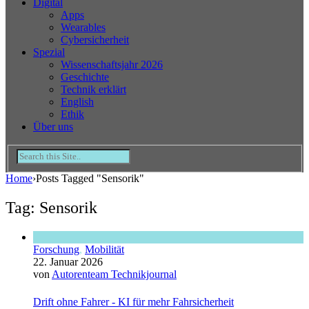
Digital
Apps
Wearables
Cybersicherheit
Spezial
Wissenschaftsjahr 2026
Geschichte
Technik erklärt
English
Ethik
Über uns
Home
›
Posts Tagged "Sensorik"
Tag: Sensorik
Forschung
,
Mobilität
22. Januar 2026
von
Autorenteam Technikjournal
Drift ohne Fahrer - KI für mehr Fahrsicherheit