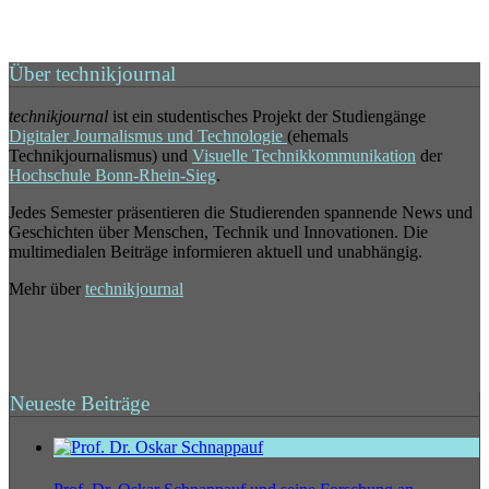
Über technikjournal
technikjournal
ist ein studentisches Projekt der Studiengänge
Digitaler Journalismus und Technologie
(ehemals
Technikjournalismus) und
Visuelle Technikkommunikation
der
Hochschule Bonn-Rhein-Sieg
.
Jedes Semester präsentieren die Studierenden spannende News und
Geschichten über Menschen, Technik und Innovationen. Die
multimedialen Beiträge informieren aktuell und unabhängig.
Mehr über
technikjournal
Neueste Beiträge