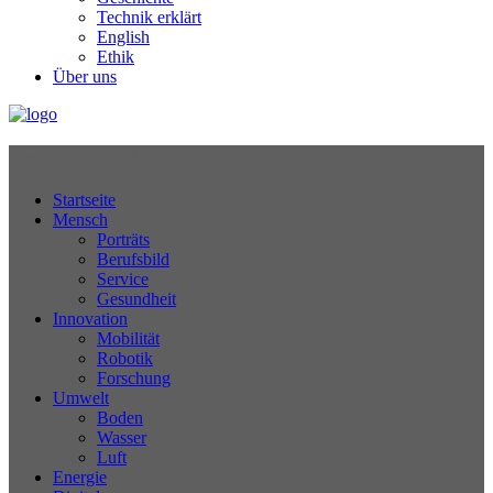
Technik erklärt
English
Ethik
Über uns
Technikjournal
Startseite
Mensch
Porträts
Berufsbild
Service
Gesundheit
Innovation
Mobilität
Robotik
Forschung
Umwelt
Boden
Wasser
Luft
Energie