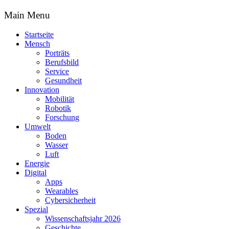
Main Menu
Startseite
Mensch
Porträts
Berufsbild
Service
Gesundheit
Innovation
Mobilität
Robotik
Forschung
Umwelt
Boden
Wasser
Luft
Energie
Digital
Apps
Wearables
Cybersicherheit
Spezial
Wissenschaftsjahr 2026
Geschichte