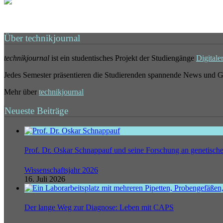
Über technikjournal
technikjournal
ist ein studentisches Projekt der Studiengänge
Digitale
Jedes Semester präsentieren die Studierenden spannende News und G
Mehr über
technikjournal
Neueste Beiträge
Prof. Dr. Oskar Schnappauf und seine Forschung an genetisc
Wissenschaftsjahr 2026
16. Juli 2026
Der lange Weg zur Diagnose: Leben mit CAPS