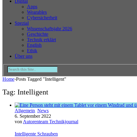
Digital
Apps
Wearables
Cybersicherheit
Spezial
Wissenschaftsjahr 2026
Geschichte
Technik erklärt
English
Ethik
Über uns
Home
›
Posts Tagged "Intelligent"
Tag: Intelligent
Allgemein
,
News
6. September 2022
von
Autorenteam Technikjournal
Intelligente Schrauben