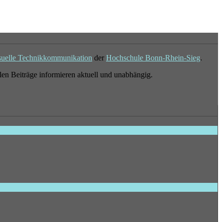
suelle Technikkommunikation
der
Hochschule Bonn-Rhein-Sieg
.
en Beiträge informieren aktuell und unabhängig.