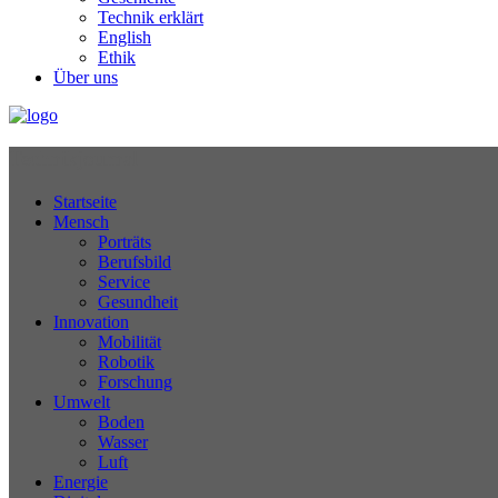
Technik erklärt
English
Ethik
Über uns
Technikjournal
Startseite
Mensch
Porträts
Berufsbild
Service
Gesundheit
Innovation
Mobilität
Robotik
Forschung
Umwelt
Boden
Wasser
Luft
Energie