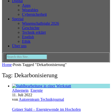
Digital
Apps
Wearables
Cybersicherheit
Spezial
Wissenschaftsjahr 2026
Geschichte
Technik erklärt
English
Ethik
Über uns
Home
›
Posts Tagged "Dekarbonisierung"
Tag: Dekarbonisierung
Allgemein
,
Energie
11. Juli 2022
von
Autorenteam Technikjournal
Grüner Stahl – Energiewende im Hochofen