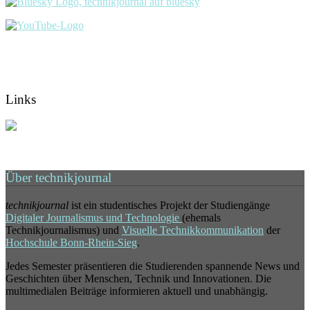
Links
Über technikjournal
technikjournal
ist ein studentisches Projekt der Studiengänge
Digitaler Journalismus und Technologie
(ehemals
Technikjournalismus) und
Visuelle Technikkommunikation
der
Hochschule Bonn-Rhein-Sieg
.
Jedes Semester präsentieren die Studierenden spannende News und
Geschichten über Menschen, Technik und Innovationen. Die
multimedialen Beiträge informieren aktuell und unabhängig.