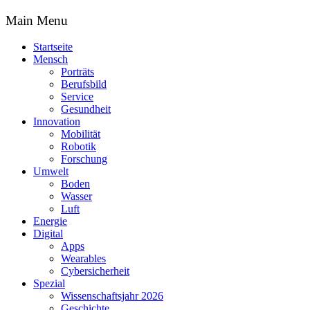
Main Menu
Startseite
Mensch
Porträts
Berufsbild
Service
Gesundheit
Innovation
Mobilität
Robotik
Forschung
Umwelt
Boden
Wasser
Luft
Energie
Digital
Apps
Wearables
Cybersicherheit
Spezial
Wissenschaftsjahr 2026
Geschichte