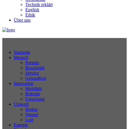
Technik erklärt
English
Ethik
Über uns
Technikjournal
Startseite
Mensch
Porträts
Berufsbild
Service
Gesundheit
Innovation
Mobilität
Robotik
Forschung
Umwelt
Boden
Wasser
Luft
Energie