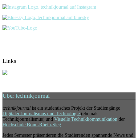
Links
Über technikjournal
technikjournal
ist ein studentisches Projekt der Studiengänge
Digitaler Journalismus und Technologie
(ehemals
Technikjournalismus) und
Visuelle Technikkommunikation
der
Hochschule Bonn-Rhein-Sieg
.
Jedes Semester präsentieren die Studierenden spannende News und