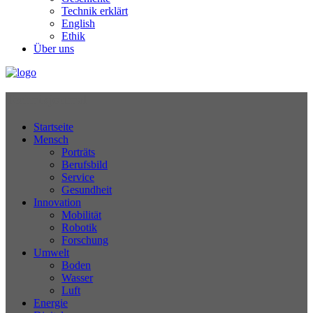
Technik erklärt
English
Ethik
Über uns
Technikjournal
Startseite
Mensch
Porträts
Berufsbild
Service
Gesundheit
Innovation
Mobilität
Robotik
Forschung
Umwelt
Boden
Wasser
Luft
Energie