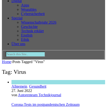
Digital
Apps
Wearables
Cybersicherheit
Spezial
Wissenschaftsjahr 2026
Geschichte
Technik erklärt
English
Ethik
Über uns
Home
›
Posts Tagged "Virus"
Tag: Virus
Allgemein
,
Gesundheit
27. Juni 2022
von
Autorenteam Technikjournal
Corona-Tests im postpandemischen Zeitraum