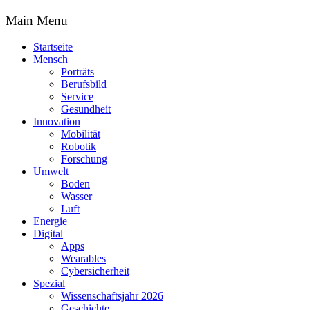
Main Menu
Startseite
Mensch
Porträts
Berufsbild
Service
Gesundheit
Innovation
Mobilität
Robotik
Forschung
Umwelt
Boden
Wasser
Luft
Energie
Digital
Apps
Wearables
Cybersicherheit
Spezial
Wissenschaftsjahr 2026
Geschichte