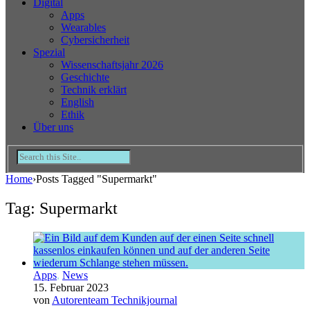
Digital
Apps
Wearables
Cybersicherheit
Spezial
Wissenschaftsjahr 2026
Geschichte
Technik erklärt
English
Ethik
Über uns
Home
›
Posts Tagged "Supermarkt"
Tag: Supermarkt
Apps
,
News
15. Februar 2023
von
Autorenteam Technikjournal