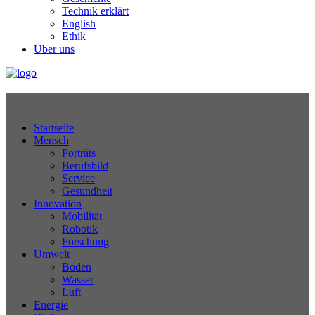
Technik erklärt
English
Ethik
Über uns
Technikjournal
Startseite
Mensch
Porträts
Berufsbild
Service
Gesundheit
Innovation
Mobilität
Robotik
Forschung
Umwelt
Boden
Wasser
Luft
Energie