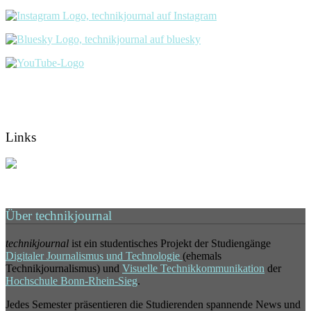
Links
Über technikjournal
technikjournal
ist ein studentisches Projekt der Studiengänge
Digitaler Journalismus und Technologie
(ehemals
Technikjournalismus) und
Visuelle Technikkommunikation
der
Hochschule Bonn-Rhein-Sieg
.
Jedes Semester präsentieren die Studierenden spannende News und