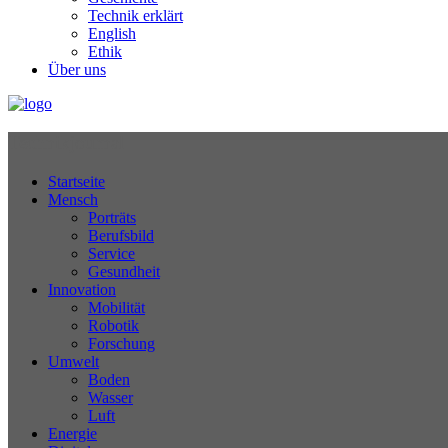
Technik erklärt
English
Ethik
Über uns
Technikjournal
Startseite
Mensch
Porträts
Berufsbild
Service
Gesundheit
Innovation
Mobilität
Robotik
Forschung
Umwelt
Boden
Wasser
Luft
Energie