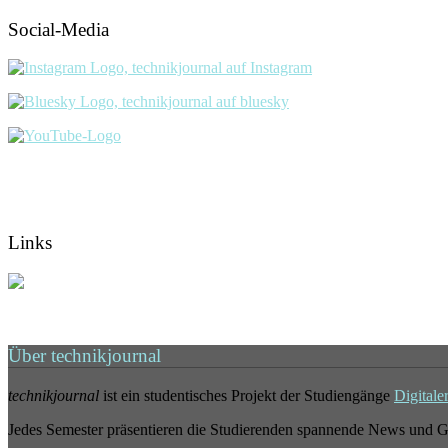
Social-Media
Links
Über technikjournal
technikjournal
ist ein studentisches Projekt der Studiengänge
Digitale
Jedes Semester präsentieren die Studierenden spannende News und G