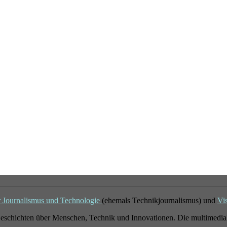
r Journalismus und Technologie
(ehemals Technikjournalismus) und
Vi
eschichten über Menschen, Technik und Innovationen. Die multimedial