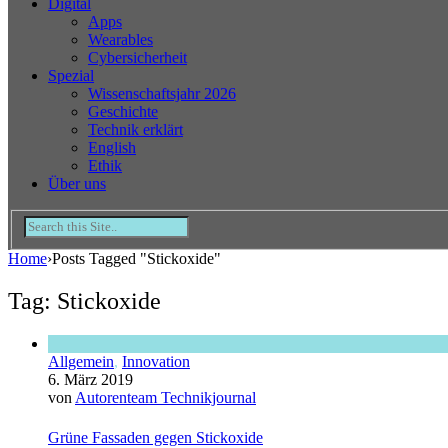
Digital
Apps
Wearables
Cybersicherheit
Spezial
Wissenschaftsjahr 2026
Geschichte
Technik erklärt
English
Ethik
Über uns
Home
›
Posts Tagged "Stickoxide"
Tag: Stickoxide
Allgemein
,
Innovation
6. März 2019
von
Autorenteam Technikjournal
Grüne Fassaden gegen Stickoxide