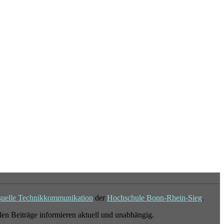
suelle Technikkommunikation
der
Hochschule Bonn-Rhein-Sieg
.
en Beiträge informieren aktuell und unabhängig.