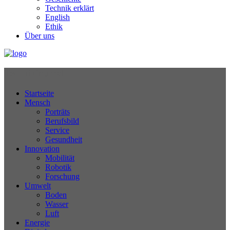
Technik erklärt
English
Ethik
Über uns
Technikjournal
Startseite
Mensch
Porträts
Berufsbild
Service
Gesundheit
Innovation
Mobilität
Robotik
Forschung
Umwelt
Boden
Wasser
Luft
Energie