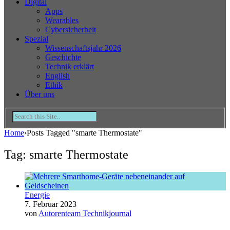
Digital
Apps
Wearables
Cybersicherheit
Spezial
Wissenschaftsjahr 2026
Geschichte
Technik erklärt
English
Ethik
Über uns
Home
›
Posts Tagged "smarte Thermostate"
Tag: smarte Thermostate
Energie
7. Februar 2023
von
Autorenteam Technikjournal