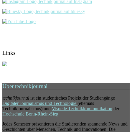
Links
Über technikjournal
technikjournal
ist ein studentisches Projekt der Studiengänge
Digitaler Journalismus und Technologie
(ehemals
Technikjournalismus) und
Visuelle Technikkommunikation
der
Hochschule Bonn-Rhein-Sieg
.
Jedes Semester präsentieren die Studierenden spannende News und
Geschichten über Menschen, Technik und Innovationen. Die