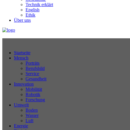
Technik erklärt
English
Ethik
Über uns
Technikjournal
Startseite
Mensch
Porträts
Berufsbild
Service
Gesundheit
Innovation
Mobilität
Robotik
Forschung
Umwelt
Boden
Wasser
Luft
Energie