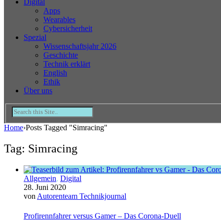
Digital
Apps
Wearables
Cybersicherheit
Spezial
Wissenschaftsjahr 2026
Geschichte
Technik erklärt
English
Ethik
Über uns
Home
›
Posts Tagged "Simracing"
Tag: Simracing
Allgemein
,
Digital
28. Juni 2020
von
Autorenteam Technikjournal
Profirennfahrer versus Gamer – Das Corona-Duell