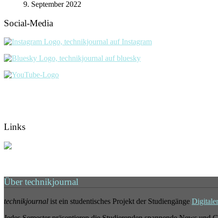
9. September 2022
Social-Media
Links
Über technikjournal
technikjournal
ist ein studentisches Projekt der Studiengänge
Digitale
Jedes Semester präsentieren die Studierenden spannende News und G