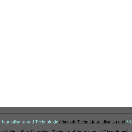
r Journalismus und Technologie
(ehemals Technikjournalismus) und
Vi
eschichten über Menschen, Technik und Innovationen. Die multimedial