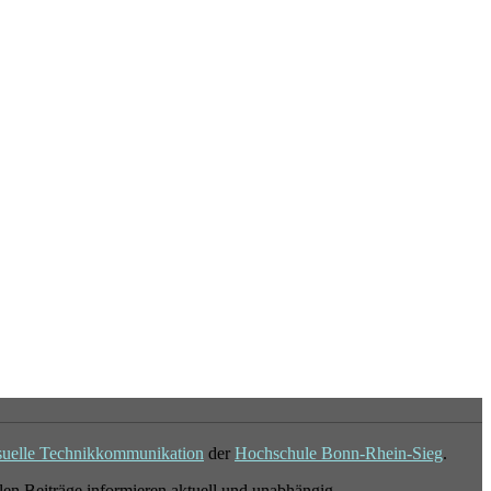
suelle Technikkommunikation
der
Hochschule Bonn-Rhein-Sieg
.
en Beiträge informieren aktuell und unabhängig.