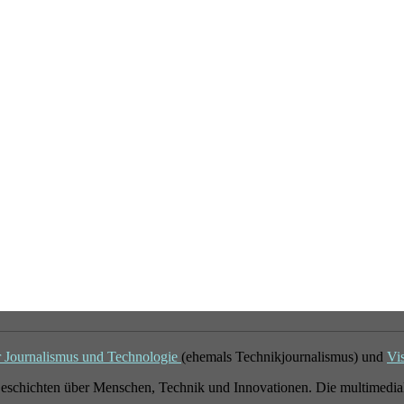
r Journalismus und Technologie
(ehemals Technikjournalismus) und
Vi
eschichten über Menschen, Technik und Innovationen. Die multimedial