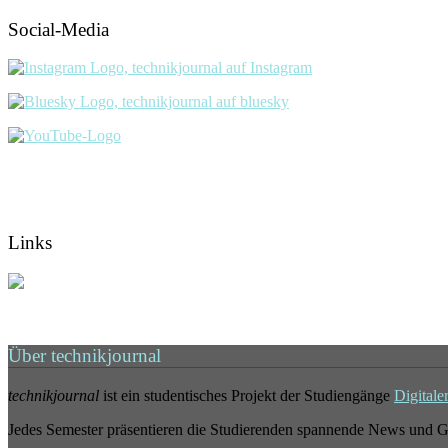
Social-Media
Links
Über technikjournal
technikjournal
ist ein studentisches Projekt der Studiengänge
Digitale
Jedes Semester präsentieren die Studierenden spannende News und G