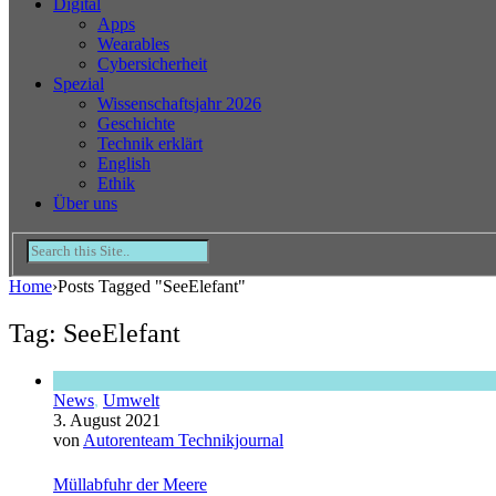
Digital
Apps
Wearables
Cybersicherheit
Spezial
Wissenschaftsjahr 2026
Geschichte
Technik erklärt
English
Ethik
Über uns
Home
›
Posts Tagged "SeeElefant"
Tag: SeeElefant
News
,
Umwelt
3. August 2021
von
Autorenteam Technikjournal
Müllabfuhr der Meere