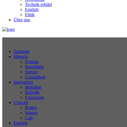
Technik erklärt
English
Ethik
Über uns
Technikjournal
Startseite
Mensch
Porträts
Berufsbild
Service
Gesundheit
Innovation
Mobilität
Robotik
Forschung
Umwelt
Boden
Wasser
Luft
Energie