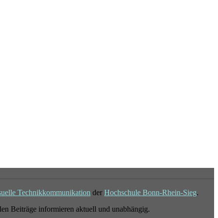
suelle Technikkommunikation
der
Hochschule Bonn-Rhein-Sieg
.
en Beiträge informieren aktuell und unabhängig.