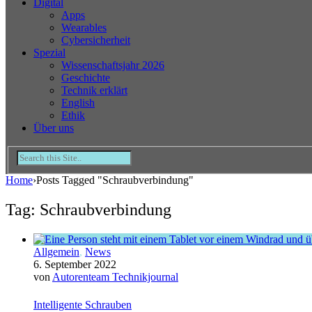
Digital
Apps
Wearables
Cybersicherheit
Spezial
Wissenschaftsjahr 2026
Geschichte
Technik erklärt
English
Ethik
Über uns
Home
›
Posts Tagged "Schraubverbindung"
Tag: Schraubverbindung
Allgemein
,
News
6. September 2022
von
Autorenteam Technikjournal
Intelligente Schrauben