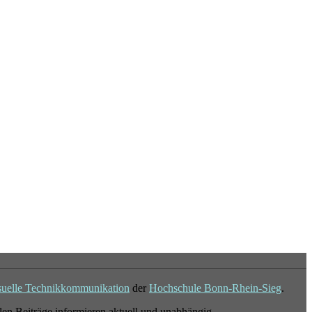
suelle Technikkommunikation
der
Hochschule Bonn-Rhein-Sieg
.
en Beiträge informieren aktuell und unabhängig.