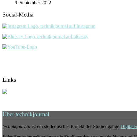
9. September 2022
Social-Media
Links
Über technikjournal
technikjournal
ist ein studentisches Projekt der Studiengänge
Digitale
Jedes Semester präsentieren die Studierenden spannende News und G