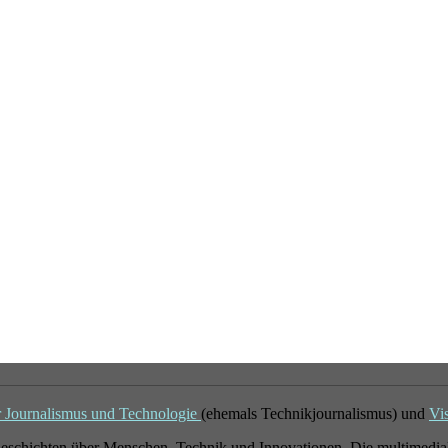
r Journalismus und Technologie
(ehemals Technikjournalismus) und
Vi
eschichten über Menschen, Technik und Innovationen. Die multimedial