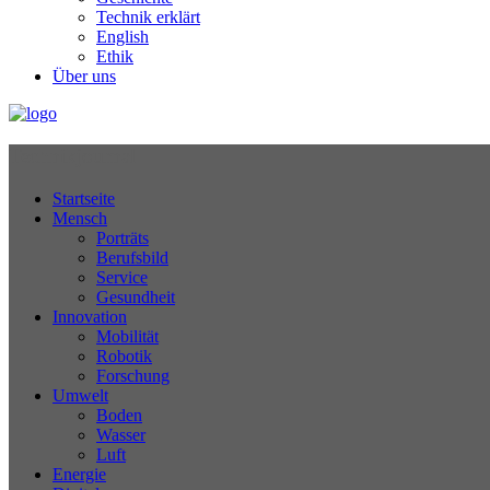
Technik erklärt
English
Ethik
Über uns
Technikjournal
Startseite
Mensch
Porträts
Berufsbild
Service
Gesundheit
Innovation
Mobilität
Robotik
Forschung
Umwelt
Boden
Wasser
Luft
Energie