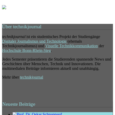
Über technikjournal
technikjournal
ist ein studentisches Projekt der Studiengänge
Digitaler Journalismus und Technologie
(ehemals
Technikjournalismus) und
Visuelle Technikkommunikation
der
Hochschule Bonn-Rhein-Sieg
.
Jedes Semester präsentieren die Studierenden spannende News und
Geschichten über Menschen, Technik und Innovationen. Die
multimedialen Beiträge informieren aktuell und unabhängig.
Mehr über
technikjournal
Neueste Beiträge