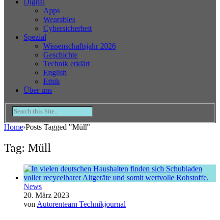
Digital
Apps
Wearables
Cybersicherheit
Spezial
Wissenschaftsjahr 2026
Geschichte
Technik erklärt
English
Ethik
Über uns
Home
›
Posts Tagged "Müll"
Tag: Müll
News
20. März 2023
von
Autorenteam Technikjournal