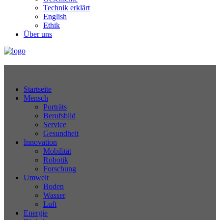
Technik erklärt
English
Ethik
Über uns
Technikjournal
Startseite
Mensch
Porträts
Berufsbild
Service
Gesundheit
Innovation
Mobilität
Robotik
Forschung
Umwelt
Boden
Wasser
Luft
Energie