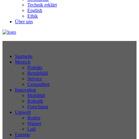
Technik erklärt
English
Ethik
Über uns
Technikjournal
Startseite
Mensch
Porträts
Berufsbild
Service
Gesundheit
Innovation
Mobilität
Robotik
Forschung
Umwelt
Boden
Wasser
Luft
Energie