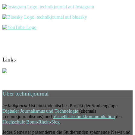
Links
Über technikjournal
technikjournal
ist ein studentisches Projekt der Studiengänge
Digitaler Journalismus und Technologie
(ehemals
Technikjournalismus) und
Visuelle Technikkommunikation
der
Hochschule Bonn-Rhein-Sieg
.
Jedes Semester präsentieren die Studierenden spannende News und