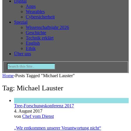
Digital
Apps
Wearables
Cybersicherheit
Spezial
Wissenschaftsjahr 2026
Geschichte
Technik erklärt
English
Ethik
Über uns
Home
›
Posts Tagged "Michael Lauster"
Tag: Michael Lauster
Tree-Forschungskonferenz 2017
4. August 2017
von
Chef vom Dienst
„Wir entkommen unserer Verantwortung nicht“