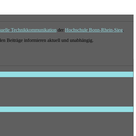
suelle Technikkommunikation
der
Hochschule Bonn-Rhein-Sieg
.
en Beiträge informieren aktuell und unabhängig.