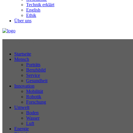
Technik erklärt
English
Ethik
Über uns
Technikjournal
Startseite
Mensch
Porträts
Berufsbild
Service
Gesundheit
Innovation
Mobilität
Robotik
Forschung
Umwelt
Boden
Wasser
Luft
Energie