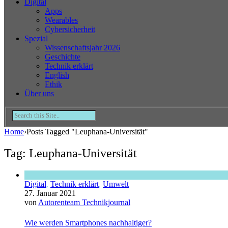
Digital
Apps
Wearables
Cybersicherheit
Spezial
Wissenschaftsjahr 2026
Geschichte
Technik erklärt
English
Ethik
Über uns
Home
›
Posts Tagged "Leuphana-Universität"
Tag: Leuphana-Universität
Digital
,
Technik erklärt
,
Umwelt
27. Januar 2021
von
Autorenteam Technikjournal
Wie werden Smartphones nachhaltiger?