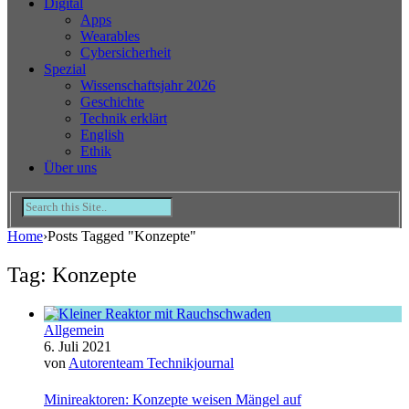
Digital
Apps
Wearables
Cybersicherheit
Spezial
Wissenschaftsjahr 2026
Geschichte
Technik erklärt
English
Ethik
Über uns
Home
›
Posts Tagged "Konzepte"
Tag: Konzepte
Allgemein
6. Juli 2021
von
Autorenteam Technikjournal
Minireaktoren: Konzepte weisen Mängel auf