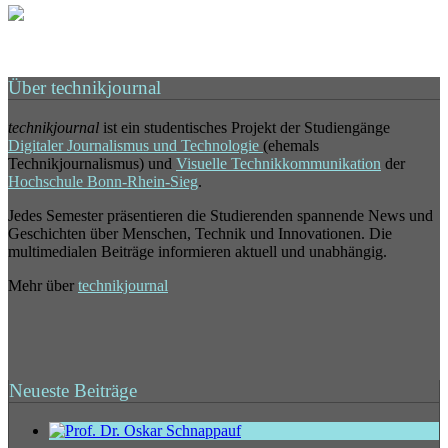
Über technikjournal
technikjournal
ist ein studentisches Projekt der Studiengänge
Digitaler Journalismus und Technologie
(ehemals
Technikjournalismus) und
Visuelle Technikkommunikation
der
Hochschule Bonn-Rhein-Sieg
.
Jedes Semester präsentieren die Studierenden spannende News und
Geschichten über Menschen, Technik und Innovationen. Die
multimedialen Beiträge informieren aktuell und unabhängig.
Mehr über
technikjournal
Neueste Beiträge