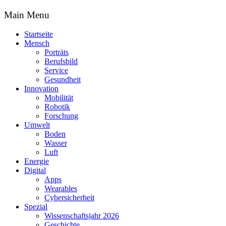
Main Menu
Startseite
Mensch
Porträts
Berufsbild
Service
Gesundheit
Innovation
Mobilität
Robotik
Forschung
Umwelt
Boden
Wasser
Luft
Energie
Digital
Apps
Wearables
Cybersicherheit
Spezial
Wissenschaftsjahr 2026
Geschichte