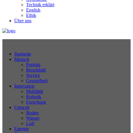
Technik erklärt
English
Ethik
Über uns
Technikjournal
Startseite
Mensch
Porträts
Berufsbild
Service
Gesundheit
Innovation
Mobilität
Robotik
Forschung
Umwelt
Boden
Wasser
Luft
Energie