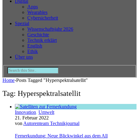
Digital
Apps
Wearables
Cybersicherheit
Spezial
Wissenschaftsjahr 2026
Geschichte
Technik erklärt
English
Ethik
Über uns
Home
›
Posts Tagged "Hyperspektralsatellit"
Tag: Hyperspektralsatellit
Innovation
,
Umwelt
21. Februar 2022
von
Autorenteam Technikjournal
Fernerkundung: Neue Blickwinkel aus dem All