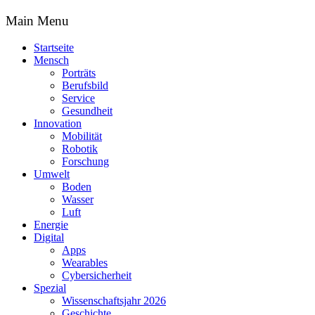
Main Menu
Startseite
Mensch
Porträts
Berufsbild
Service
Gesundheit
Innovation
Mobilität
Robotik
Forschung
Umwelt
Boden
Wasser
Luft
Energie
Digital
Apps
Wearables
Cybersicherheit
Spezial
Wissenschaftsjahr 2026
Geschichte