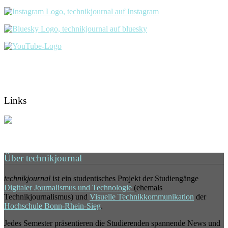
Links
Über technikjournal
technikjournal
ist ein studentisches Projekt der Studiengänge
Digitaler Journalismus und Technologie
(ehemals
Technikjournalismus) und
Visuelle Technikkommunikation
der
Hochschule Bonn-Rhein-Sieg
.
Jedes Semester präsentieren die Studierenden spannende News und