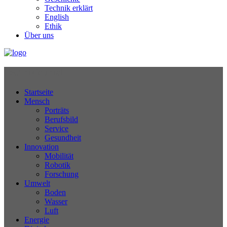
Technik erklärt
English
Ethik
Über uns
Technikjournal
Startseite
Mensch
Porträts
Berufsbild
Service
Gesundheit
Innovation
Mobilität
Robotik
Forschung
Umwelt
Boden
Wasser
Luft
Energie