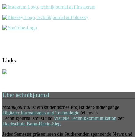
Links
Über technikjournal
technikjournal
ist ein studentisches Projekt der Studiengänge
Digitaler Journalismus und Technologie
(ehemals
Technikjournalismus) und
Visuelle Technikkommunikation
der
Hochschule Bonn-Rhein-Sieg
.
Jedes Semester präsentieren die Studierenden spannende News und