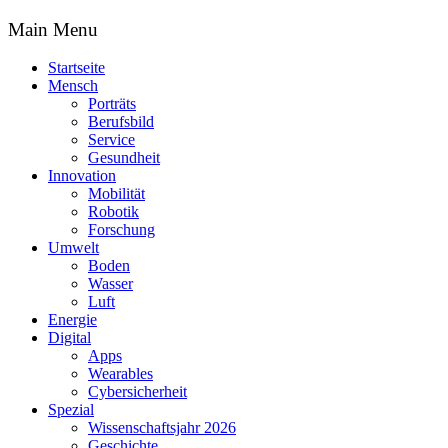
Main Menu
Startseite
Mensch
Porträts
Berufsbild
Service
Gesundheit
Innovation
Mobilität
Robotik
Forschung
Umwelt
Boden
Wasser
Luft
Energie
Digital
Apps
Wearables
Cybersicherheit
Spezial
Wissenschaftsjahr 2026
Geschichte