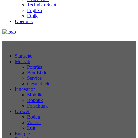
Technik erklärt
English
Ethik
Über uns
Technikjournal
Startseite
Mensch
Porträts
Berufsbild
Service
Gesundheit
Innovation
Mobilität
Robotik
Forschung
Umwelt
Boden
Wasser
Luft
Energie