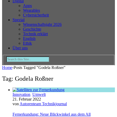
Digital
Apps
Wearables
Cybersicherheit
Spezial
Wissenschaftsjahr 2026
Geschichte
Technik erklärt
English
Ethik
Über uns
Home
›
Posts Tagged "Godela Roßner"
Tag: Godela Roßner
Innovation
,
Umwelt
21. Februar 2022
von
Autorenteam Technikjournal
Fernerkundung: Neue Blickwinkel aus dem All