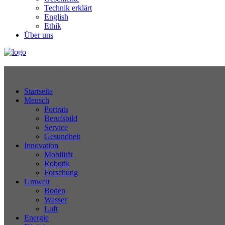
Technik erklärt
English
Ethik
Über uns
Technikjournal
Startseite
Mensch
Porträts
Berufsbild
Service
Gesundheit
Innovation
Mobilität
Robotik
Forschung
Umwelt
Boden
Wasser
Luft
Energie