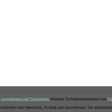
r Journalismus und Technologie
(ehemals Technikjournalismus) und
Vi
eschichten über Menschen, Technik und Innovationen. Die multimedial