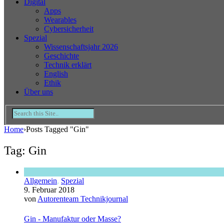
Digital
Apps
Wearables
Cybersicherheit
Spezial
Wissenschaftsjahr 2026
Geschichte
Technik erklärt
English
Ethik
Über uns
Home
›
Posts Tagged "Gin"
Tag: Gin
Allgemein
,
Spezial
9. Februar 2018
von
Autorenteam Technikjournal
Gin - Manufaktur oder Masse?