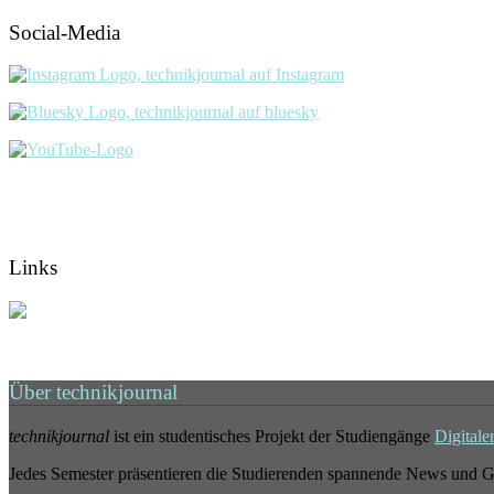
Social-Media
Links
Über technikjournal
technikjournal
ist ein studentisches Projekt der Studiengänge
Digitale
Jedes Semester präsentieren die Studierenden spannende News und G