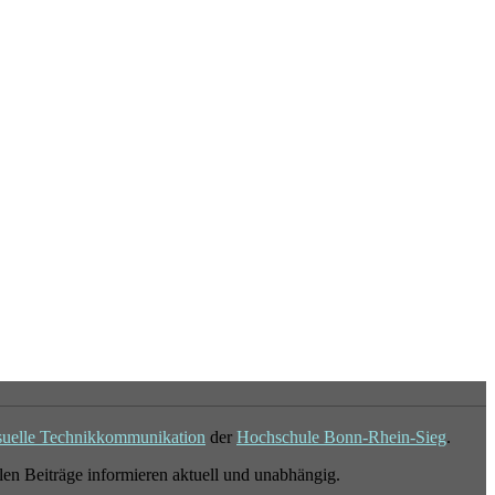
suelle Technikkommunikation
der
Hochschule Bonn-Rhein-Sieg
.
en Beiträge informieren aktuell und unabhängig.