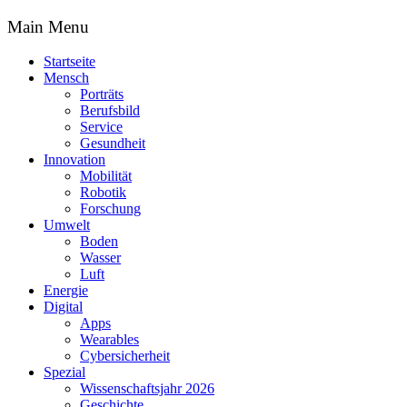
Main Menu
Startseite
Mensch
Porträts
Berufsbild
Service
Gesundheit
Innovation
Mobilität
Robotik
Forschung
Umwelt
Boden
Wasser
Luft
Energie
Digital
Apps
Wearables
Cybersicherheit
Spezial
Wissenschaftsjahr 2026
Geschichte