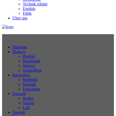
Technik erklärt
English
Ethik
Über uns
Technikjournal
Startseite
Mensch
Porträts
Berufsbild
Service
Gesundheit
Innovation
Mobilität
Robotik
Forschung
Umwelt
Boden
Wasser
Luft
Energie