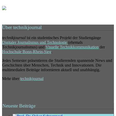
Über technikjournal
technikjournal
ist ein studentisches Projekt der Studiengänge
Digitaler Journalismus und Technologie
(ehemals
Technikjournalismus) und
Visuelle Technikkommunikation
der
Hochschule Bonn-Rhein-Sieg
.
Jedes Semester präsentieren die Studierenden spannende News und
Geschichten über Menschen, Technik und Innovationen. Die
multimedialen Beiträge informieren aktuell und unabhängig.
Mehr über
technikjournal
Neueste Beiträge