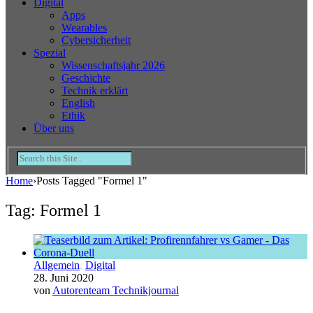
Digital
Apps
Wearables
Cybersicherheit
Spezial
Wissenschaftsjahr 2026
Geschichte
Technik erklärt
English
Ethik
Über uns
Home
›
Posts Tagged "Formel 1"
Tag: Formel 1
Allgemein
,
Digital
28. Juni 2020
von
Autorenteam Technikjournal