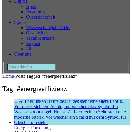
Digital
Apps
Wearables
Cybersicherheit
Spezial
Wissenschaftsjahr 2026
Geschichte
Technik erklärt
English
Ethik
Über uns
Home
›
Posts Tagged "#energieeffizienz"
Tag: #energieeffizienz
Energie
,
Forschung