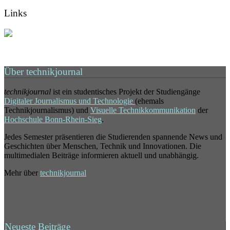
Links
Über technikjournal
technikjournal
ist ein studentisches Projekt der Studiengänge
Digitaler Journalismus und Technologie
(ehemals
Technikjournalismus) und
Visuelle Technikkommunikation
der
Hochschule Bonn-Rhein-Sieg
.
Jedes Semester präsentieren die Studierenden spannende News und
Geschichten über Menschen, Technik und Innovationen. Die
multimedialen Beiträge informieren aktuell und unabhängig.
Mehr über
technikjournal
Neueste Beiträge