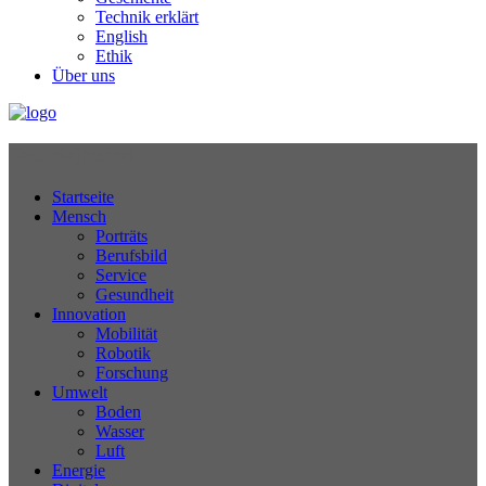
Technik erklärt
English
Ethik
Über uns
Technikjournal
Startseite
Mensch
Porträts
Berufsbild
Service
Gesundheit
Innovation
Mobilität
Robotik
Forschung
Umwelt
Boden
Wasser
Luft
Energie