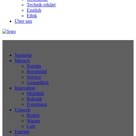
Technik erklärt
English
Ethik
Über uns
Technikjournal
Startseite
Mensch
Porträts
Berufsbild
Service
Gesundheit
Innovation
Mobilität
Robotik
Forschung
Umwelt
Boden
Wasser
Luft
Energie