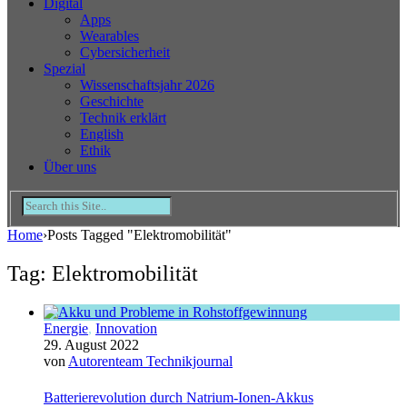
Digital
Apps
Wearables
Cybersicherheit
Spezial
Wissenschaftsjahr 2026
Geschichte
Technik erklärt
English
Ethik
Über uns
Home
›
Posts Tagged "Elektromobilität"
Tag: Elektromobilität
Energie
,
Innovation
29. August 2022
von
Autorenteam Technikjournal
Batterierevolution durch Natrium-Ionen-Akkus