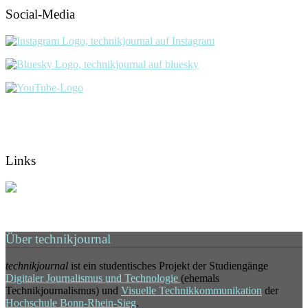
Social-Media
Links
Über technikjournal
technikjournal
ist ein studentisches Projekt der Studiengänge
Digitaler Journalismus und Technologie
(ehemals
Technikjournalismus) und
Visuelle Technikkommunikation
der
Hochschule Bonn-Rhein-Sieg
.