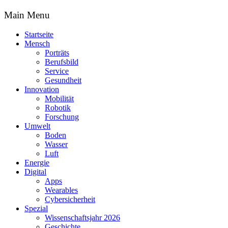
Main Menu
Startseite
Mensch
Porträts
Berufsbild
Service
Gesundheit
Innovation
Mobilität
Robotik
Forschung
Umwelt
Boden
Wasser
Luft
Energie
Digital
Apps
Wearables
Cybersicherheit
Spezial
Wissenschaftsjahr 2026
Geschichte