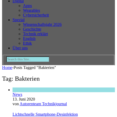
Digital
Apps
Wearables
Cybersicherheit
Spezial
Wissenschaftsjahr 2026
Geschichte
Technik erklärt
English
Ethik
Über uns
Home
›
Posts Tagged "Bakterien"
Tag: Bakterien
News
13. Juni 2020
von
Autorenteam Technikjournal
Lichtschnelle Smartphone-Desinfektion