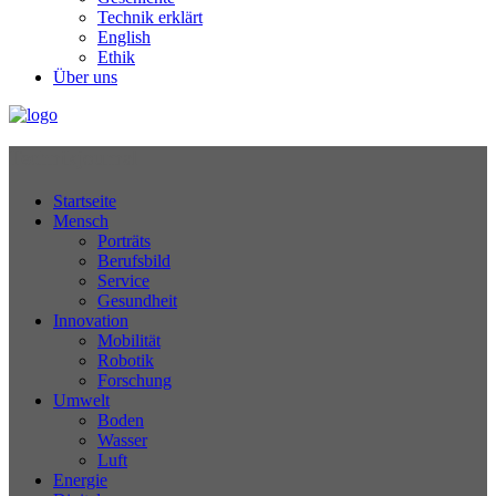
Technik erklärt
English
Ethik
Über uns
Technikjournal
Startseite
Mensch
Porträts
Berufsbild
Service
Gesundheit
Innovation
Mobilität
Robotik
Forschung
Umwelt
Boden
Wasser
Luft
Energie