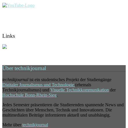
Links
Über technikjournal
technikjournal
ist ein studentisches Projekt der Studiengänge
Digitaler Journalismus und Technologie
(ehemals
Technikjournalismus) und
Visuelle Technikkommunikation
der
Hochschule Bonn-Rhein-Sieg
.
Jedes Semester präsentieren die Studierenden spannende News und
Geschichten über Menschen, Technik und Innovationen. Die
multimedialen Beiträge informieren aktuell und unabhängig.
Mehr über
technikjournal