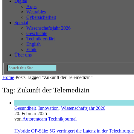
Digital
Apps
Wearables
Cybersicherheit
Spezial
Wissenschaftsjahr 2026
Geschichte
Technik erklärt
English
Ethik
Über uns
Home
›
Posts Tagged "Zukunft der Telemedizin"
Tag: Zukunft der Telemedizin
Gesundheit
,
Innovation
,
Wissenschaftsjahr 2026
20. Februar 2025
von
Autorenteam Technikjournal
Hybride OP-Säle: 5G verringert die Latenz in der Telechirurgie