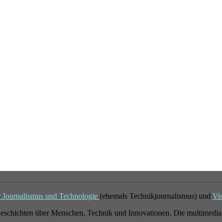
r Journalismus und Technologie
(ehemals Technikjournalismus) und
Vi
eschichten über Menschen, Technik und Innovationen. Die multimedial