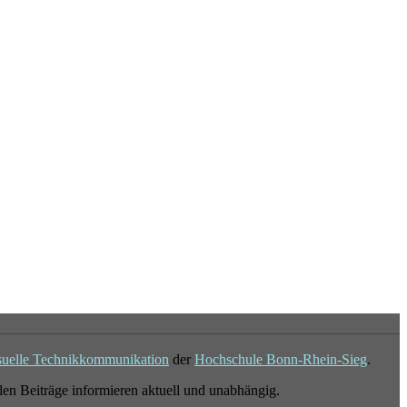
suelle Technikkommunikation
der
Hochschule Bonn-Rhein-Sieg
.
en Beiträge informieren aktuell und unabhängig.