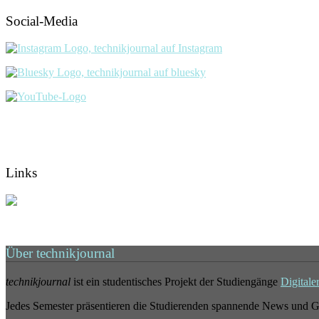
Social-Media
Links
Über technikjournal
technikjournal
ist ein studentisches Projekt der Studiengänge
Digitale
Jedes Semester präsentieren die Studierenden spannende News und G