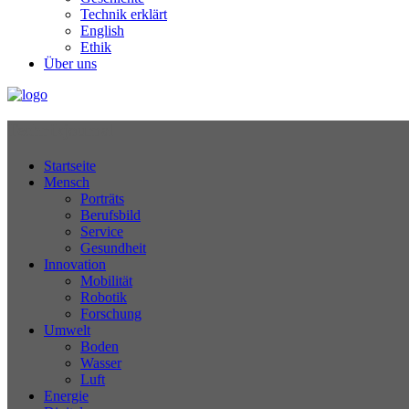
Technik erklärt
English
Ethik
Über uns
Technikjournal
Startseite
Mensch
Porträts
Berufsbild
Service
Gesundheit
Innovation
Mobilität
Robotik
Forschung
Umwelt
Boden
Wasser
Luft
Energie