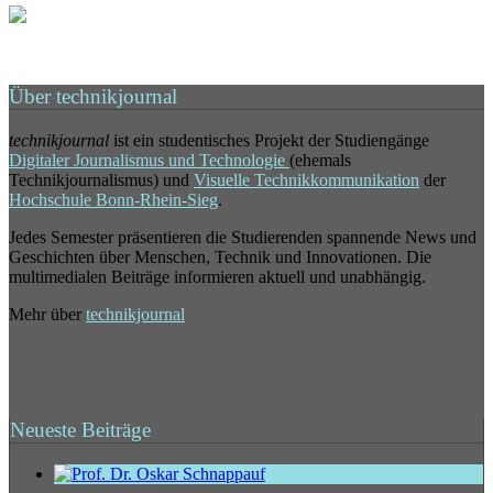
Über technikjournal
technikjournal
ist ein studentisches Projekt der Studiengänge
Digitaler Journalismus und Technologie
(ehemals
Technikjournalismus) und
Visuelle Technikkommunikation
der
Hochschule Bonn-Rhein-Sieg
.
Jedes Semester präsentieren die Studierenden spannende News und
Geschichten über Menschen, Technik und Innovationen. Die
multimedialen Beiträge informieren aktuell und unabhängig.
Mehr über
technikjournal
Neueste Beiträge