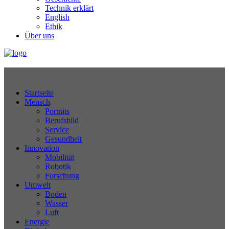
Technik erklärt
English
Ethik
Über uns
Technikjournal
Startseite
Mensch
Porträts
Berufsbild
Service
Gesundheit
Innovation
Mobilität
Robotik
Forschung
Umwelt
Boden
Wasser
Luft
Energie