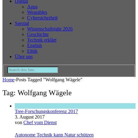
Digital
Apps
Wearables
Cybersicherheit
Spezial
Wissenschaftsjahr 2026
Geschichte
Technik erklärt
English
Ethik
Über uns
Home
›
Posts Tagged "Wolfgang Wägele"
Tag: Wolfgang Wägele
Tree-Forschungskonferenz 2017
3. August 2017
von
Chef vom Dienst
Autonome Technik kann Natur schützen