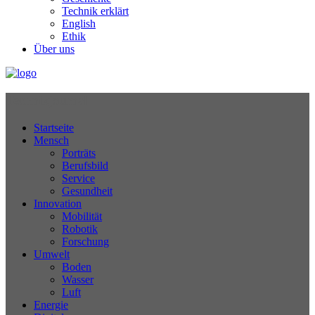
Technik erklärt
English
Ethik
Über uns
Technikjournal
Startseite
Mensch
Porträts
Berufsbild
Service
Gesundheit
Innovation
Mobilität
Robotik
Forschung
Umwelt
Boden
Wasser
Luft
Energie