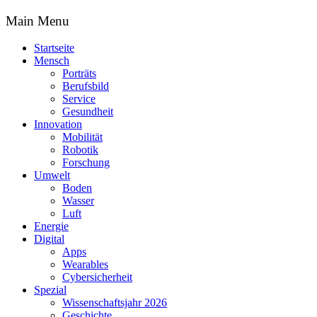
Main Menu
Startseite
Mensch
Porträts
Berufsbild
Service
Gesundheit
Innovation
Mobilität
Robotik
Forschung
Umwelt
Boden
Wasser
Luft
Energie
Digital
Apps
Wearables
Cybersicherheit
Spezial
Wissenschaftsjahr 2026
Geschichte