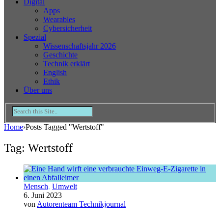
Digital
Apps
Wearables
Cybersicherheit
Spezial
Wissenschaftsjahr 2026
Geschichte
Technik erklärt
English
Ethik
Über uns
Home
›
Posts Tagged "Wertstoff"
Tag: Wertstoff
Mensch
,
Umwelt
6. Juni 2023
von
Autorenteam Technikjournal