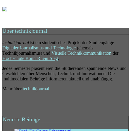
Über technikjournal
technikjournal
ist ein studentisches Projekt der Studiengänge
Digitaler Journalismus und Technologie
(ehemals
Technikjournalismus) und
Visuelle Technikkommunikation
der
Hochschule Bonn-Rhein-Sieg
.
Jedes Semester präsentieren die Studierenden spannende News und
Geschichten über Menschen, Technik und Innovationen. Die
multimedialen Beiträge informieren aktuell und unabhängig.
Mehr über
technikjournal
Neueste Beiträge