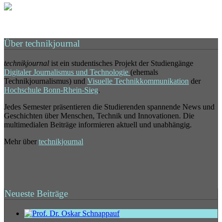
Über technikjournal
technikjournal
ist ein studentisches Projekt der Studiengänge
Digitaler Journalismus und Technologie
(ehemals
Technikjournalismus) und
Visuelle Technikkommunikation
der
Hochschule Bonn-Rhein-Sieg
.
Jedes Semester präsentieren die Studierenden spannende News und
Geschichten über Menschen, Technik und Innovationen. Die
multimedialen Beiträge informieren aktuell und unabhängig.
Mehr über
technikjournal
Neueste Beiträge