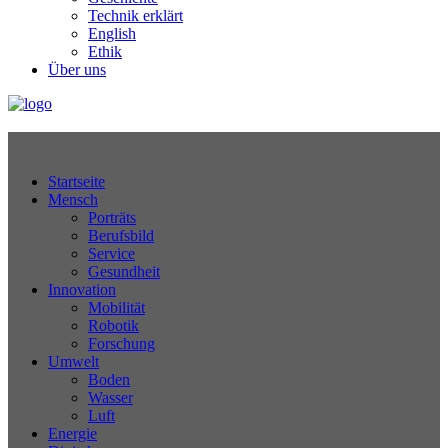
Technik erklärt
English
Ethik
Über uns
Technikjournal
Startseite
Mensch
Porträts
Berufsbild
Service
Gesundheit
Innovation
Mobilität
Robotik
Forschung
Umwelt
Boden
Wasser
Luft
Energie