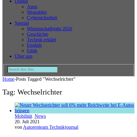
Digital
Apps
Wearables
Cybersicherheit
Spezial
Wissenschaftsjahr 2026
Geschichte
Technik erklärt
English
Ethik
Über uns
Home
›
Posts Tagged "Wechselrichter"
Tag: Wechselrichter
Mobilität
,
News
20. Juli 2021
von
Autorenteam Technikjournal