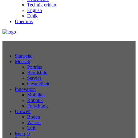
Technik erklärt
English
Ethik
Über uns
Technikjournal
Startseite
Mensch
Porträts
Berufsbild
Service
Gesundheit
Innovation
Mobilität
Robotik
Forschung
Umwelt
Boden
Wasser
Luft
Energie