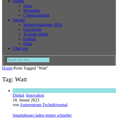
Digital
Apps
Wearables
Cybersicherheit
Spezial
Wissenschaftsjahr 2026
Geschichte
Technik erklärt
English
Ethik
Über uns
Home
›
Posts Tagged "Watt"
Tag: Watt
Digital
,
Innovation
18. Januar 2023
von
Autorenteam Technikjournal
Smartphones laden immer schneller