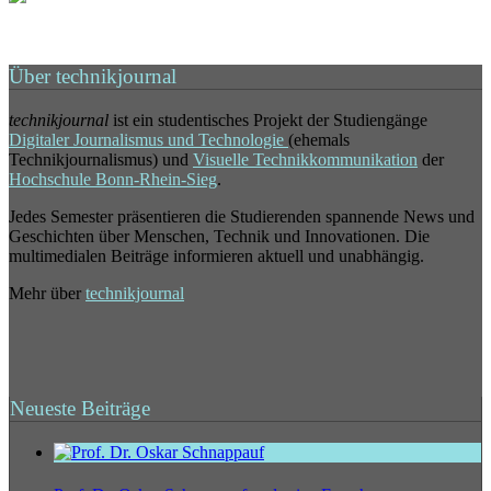
Über technikjournal
technikjournal
ist ein studentisches Projekt der Studiengänge
Digitaler Journalismus und Technologie
(ehemals
Technikjournalismus) und
Visuelle Technikkommunikation
der
Hochschule Bonn-Rhein-Sieg
.
Jedes Semester präsentieren die Studierenden spannende News und
Geschichten über Menschen, Technik und Innovationen. Die
multimedialen Beiträge informieren aktuell und unabhängig.
Mehr über
technikjournal
Neueste Beiträge