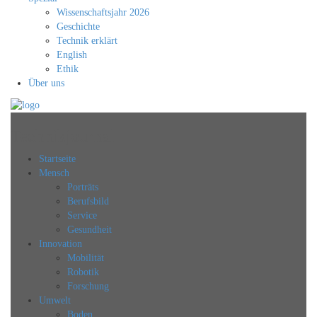
Wissenschaftsjahr 2026
Geschichte
Technik erklärt
English
Ethik
Über uns
Technikjournal
Startseite
Mensch
Porträts
Berufsbild
Service
Gesundheit
Innovation
Mobilität
Robotik
Forschung
Umwelt
Boden