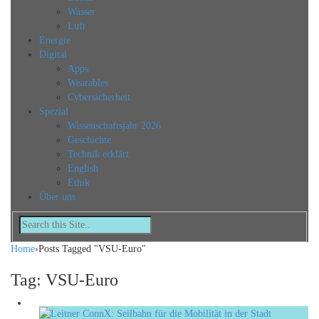
Wasser
Luft
Energie
Digital
Apps
Wearables
Cybersicherheit
Spezial
Wissenschaftsjahr 2026
Geschichte
Technik erklärt
English
Ethik
Über uns
Home
›
Posts Tagged "VSU-Euro"
Tag: VSU-Euro