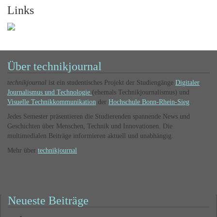
Links
Über technikjournal
technikjournal
ist ein studentisches Projekt der Studiengänge
Digitaler
Journalismus und Technologie
(ehemals Technikjournalismus) und
Visuelle Technikkommunikation
der
Hochschule Bonn-Rhein-Sieg
.
Jedes Semester präsentieren die Studierenden spannende News und
Geschichten über Menschen, Technik und Innovationen. Die
multimedialen Beiträge informieren aktuell und unabhängig.
Mehr über
technikjournal
Neueste Beiträge