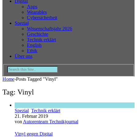
Digital
Apps
Wearables
Cybersicherheit
Spezial
Wissenschaftsjahr 2026
Geschichte
Technik erklärt
English
Ethik
Über uns
Home
›
Posts Tagged "Vinyl"
Tag: Vinyl
Spezial
,
Technik erklärt
21. Februar 2019
von
Autorenteam Technikjournal
Vinyl gegen Digital