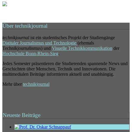
Über technikjournal
technikjournal
ist ein studentisches Projekt der Studiengänge
Digitaler Journalismus und Technologie
(ehemals
Technikjournalismus) und
Visuelle Technikkommunikation
der
Hochschule Bonn-Rhein-Sieg
.
Jedes Semester präsentieren die Studierenden spannende News und
Geschichten über Menschen, Technik und Innovationen. Die
multimedialen Beiträge informieren aktuell und unabhängig.
Mehr über
technikjournal
Neueste Beiträge