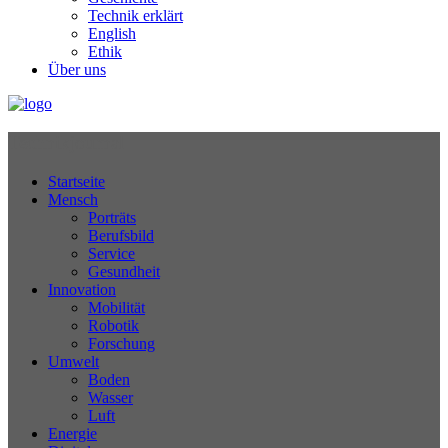
Technik erklärt
English
Ethik
Über uns
Technikjournal
Startseite
Mensch
Porträts
Berufsbild
Service
Gesundheit
Innovation
Mobilität
Robotik
Forschung
Umwelt
Boden
Wasser
Luft
Energie