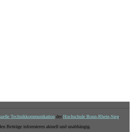
suelle Technikkommunikation
der
Hochschule Bonn-Rhein-Sieg
.
en Beiträge informieren aktuell und unabhängig.