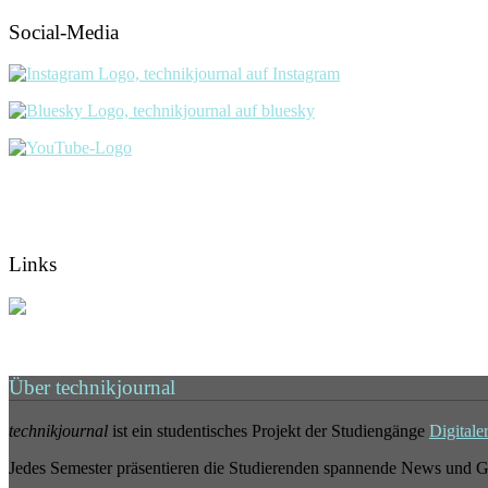
Social-Media
Links
Über technikjournal
technikjournal
ist ein studentisches Projekt der Studiengänge
Digitale
Jedes Semester präsentieren die Studierenden spannende News und G