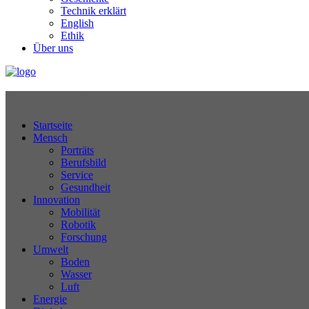
Technik erklärt
English
Ethik
Über uns
Technikjournal
Startseite
Mensch
Porträts
Berufsbild
Service
Gesundheit
Innovation
Mobilität
Robotik
Forschung
Umwelt
Boden
Wasser
Luft
Energie