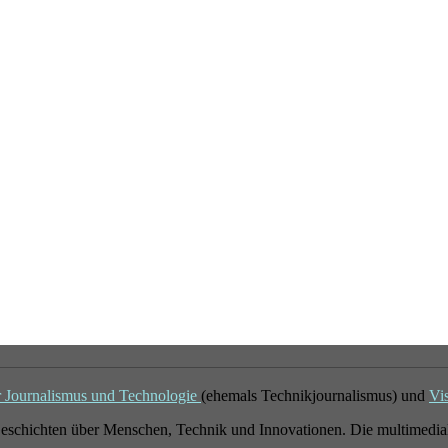
r Journalismus und Technologie
(ehemals Technikjournalismus) und
Vi
eschichten über Menschen, Technik und Innovationen. Die multimedial