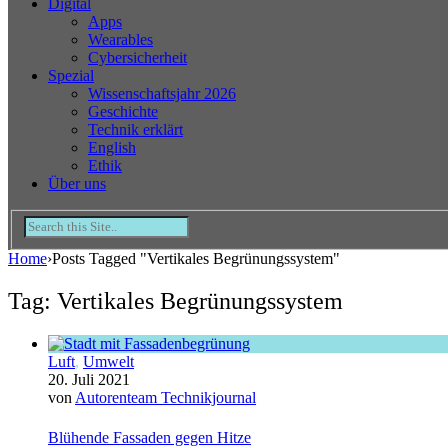
Digital
Apps
Wearables
Cybersicherheit
Spezial
Wissenschaftsjahr 2026
Geschichte
Technik erklärt
English
Ethik
Über uns
Home
›
Posts Tagged "Vertikales Begrünungssystem"
Tag: Vertikales Begrünungssystem
Luft
,
Umwelt
20. Juli 2021
von
Autorenteam Technikjournal
Blühende Fassaden gegen Hitze