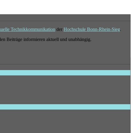
suelle Technikkommunikation
der
Hochschule Bonn-Rhein-Sieg
.
en Beiträge informieren aktuell und unabhängig.