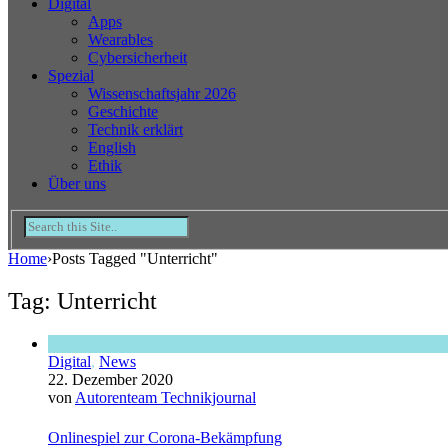
Digital
Apps
Wearables
Cybersicherheit
Spezial
Wissenschaftsjahr 2026
Geschichte
Technik erklärt
English
Ethik
Über uns
Home
›
Posts Tagged "Unterricht"
Tag: Unterricht
Digital
,
News
22. Dezember 2020
von
Autorenteam Technikjournal
Onlinespiel zur Corona-Bekämpfung