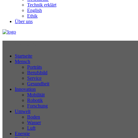
Technik erklärt
English
Ethik
Über uns
Technikjournal
Startseite
Mensch
Porträts
Berufsbild
Service
Gesundheit
Innovation
Mobilität
Robotik
Forschung
Umwelt
Boden
Wasser
Luft
Energie