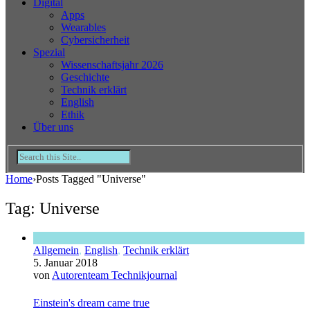
Digital
Apps
Wearables
Cybersicherheit
Spezial
Wissenschaftsjahr 2026
Geschichte
Technik erklärt
English
Ethik
Über uns
Home
›
Posts Tagged "Universe"
Tag: Universe
Allgemein
,
English
,
Technik erklärt
5. Januar 2018
von
Autorenteam Technikjournal
Einstein's dream came true