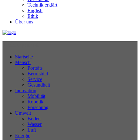
Technik erklärt
English
Ethik
Über uns
Technikjournal
Startseite
Mensch
Porträts
Berufsbild
Service
Gesundheit
Innovation
Mobilität
Robotik
Forschung
Umwelt
Boden
Wasser
Luft
Energie