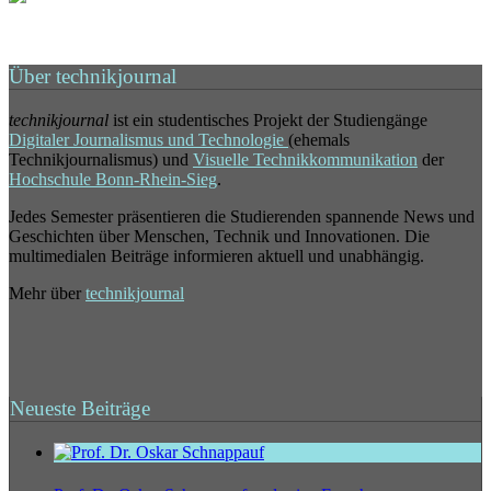
Über technikjournal
technikjournal
ist ein studentisches Projekt der Studiengänge
Digitaler Journalismus und Technologie
(ehemals
Technikjournalismus) und
Visuelle Technikkommunikation
der
Hochschule Bonn-Rhein-Sieg
.
Jedes Semester präsentieren die Studierenden spannende News und
Geschichten über Menschen, Technik und Innovationen. Die
multimedialen Beiträge informieren aktuell und unabhängig.
Mehr über
technikjournal
Neueste Beiträge