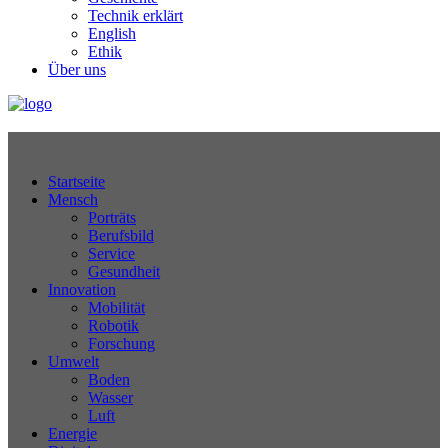
Technik erklärt
English
Ethik
Über uns
Technikjournal
Startseite
Mensch
Porträts
Berufsbild
Service
Gesundheit
Innovation
Mobilität
Robotik
Forschung
Umwelt
Boden
Wasser
Luft
Energie