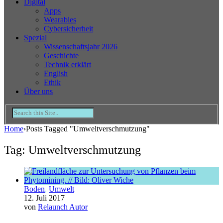
Digital
Apps
Wearables
Cybersicherheit
Spezial
Wissenschaftsjahr 2026
Geschichte
Technik erklärt
English
Ethik
Über uns
Home
›
Posts Tagged "Umweltverschmutzung"
Tag: Umweltverschmutzung
Boden
,
Umwelt
12. Juli 2017
von
Relaunch Autor