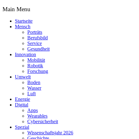
Main Menu
Startseite
Mensch
Porträts
Berufsbild
Service
Gesundheit
Innovation
Mobilität
Robotik
Forschung
Umwelt
Boden
Wasser
Luft
Energie
Digital
Apps
Wearables
Cybersicherheit
Spezial
Wissenschaftsjahr 2026
Geschichte