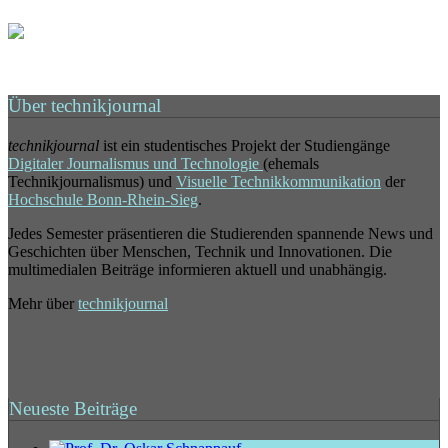
Über technikjournal
technikjournal
ist ein studentisches Projekt der Studiengänge
Digitaler Journalismus und Technologie
(ehemals
Technikjournalismus) und
Visuelle Technikkommunikation
der
Hochschule Bonn-Rhein-Sieg
.
Jedes Semester präsentieren die Studierenden spannende News und
Geschichten über Menschen, Technik und Innovationen. Die
multimedialen Beiträge informieren aktuell und unabhängig.
Mehr über
technikjournal
Neueste Beiträge