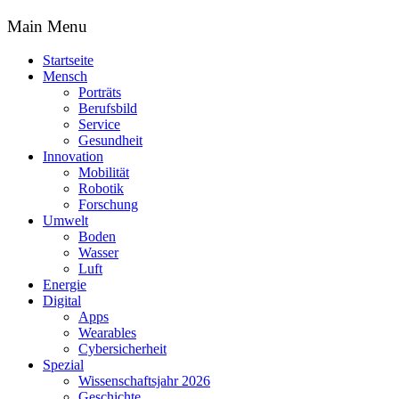
Main Menu
Startseite
Mensch
Porträts
Berufsbild
Service
Gesundheit
Innovation
Mobilität
Robotik
Forschung
Umwelt
Boden
Wasser
Luft
Energie
Digital
Apps
Wearables
Cybersicherheit
Spezial
Wissenschaftsjahr 2026
Geschichte