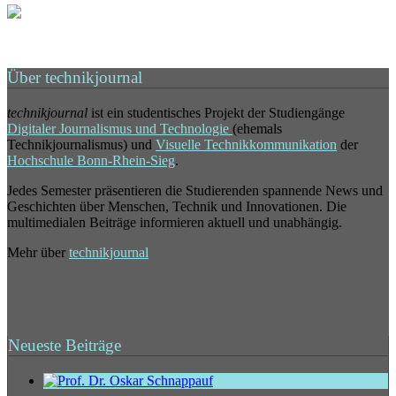
Über technikjournal
technikjournal
ist ein studentisches Projekt der Studiengänge
Digitaler Journalismus und Technologie
(ehemals
Technikjournalismus) und
Visuelle Technikkommunikation
der
Hochschule Bonn-Rhein-Sieg
.
Jedes Semester präsentieren die Studierenden spannende News und
Geschichten über Menschen, Technik und Innovationen. Die
multimedialen Beiträge informieren aktuell und unabhängig.
Mehr über
technikjournal
Neueste Beiträge