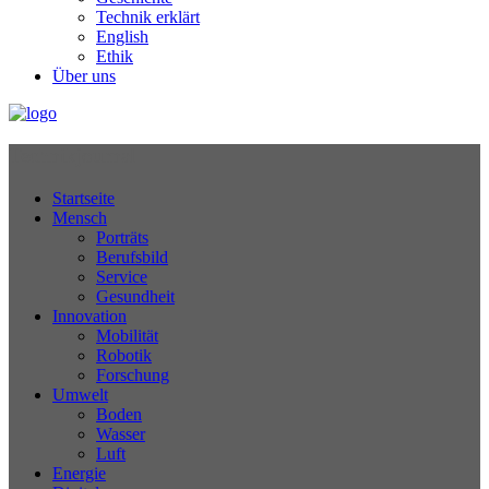
Technik erklärt
English
Ethik
Über uns
Technikjournal
Startseite
Mensch
Porträts
Berufsbild
Service
Gesundheit
Innovation
Mobilität
Robotik
Forschung
Umwelt
Boden
Wasser
Luft
Energie