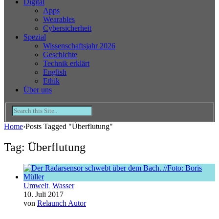
Digital
Apps
Wearables
Cybersicherheit
Spezial
Wissenschaftsjahr 2026
Geschichte
Technik erklärt
English
Ethik
Über uns
Home
›
Posts Tagged "Überflutung"
Tag: Überflutung
Umwelt
,
Wasser
10. Juli 2017
von
Relaunch Autor