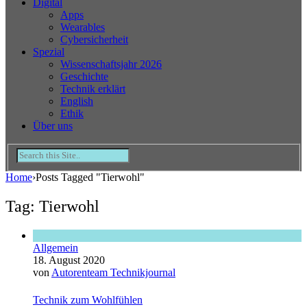
Digital
Apps
Wearables
Cybersicherheit
Spezial
Wissenschaftsjahr 2026
Geschichte
Technik erklärt
English
Ethik
Über uns
Home
›
Posts Tagged "Tierwohl"
Tag: Tierwohl
Allgemein
18. August 2020
von
Autorenteam Technikjournal
Technik zum Wohlfühlen