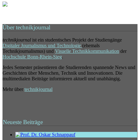
Über technikjournal
technikjournal
ist ein studentisches Projekt der Studiengänge
Digitaler Journalismus und Technologie
(ehemals
Technikjournalismus) und
Visuelle Technikkommunikation
der
Hochschule Bonn-Rhein-Sieg
.
Jedes Semester präsentieren die Studierenden spannende News und
Geschichten über Menschen, Technik und Innovationen. Die
multimedialen Beiträge informieren aktuell und unabhängig.
Mehr über
technikjournal
Neueste Beiträge