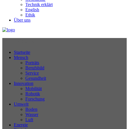
Technik erklärt
English
Ethik
Über uns
Technikjournal
Startseite
Mensch
Porträts
Berufsbild
Service
Gesundheit
Innovation
Mobilität
Robotik
Forschung
Umwelt
Boden
Wasser
Luft
Energie