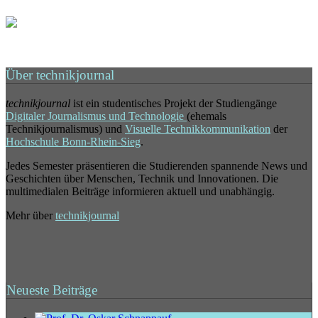
Über technikjournal
technikjournal
ist ein studentisches Projekt der Studiengänge
Digitaler Journalismus und Technologie
(ehemals
Technikjournalismus) und
Visuelle Technikkommunikation
der
Hochschule Bonn-Rhein-Sieg
.
Jedes Semester präsentieren die Studierenden spannende News und
Geschichten über Menschen, Technik und Innovationen. Die
multimedialen Beiträge informieren aktuell und unabhängig.
Mehr über
technikjournal
Neueste Beiträge