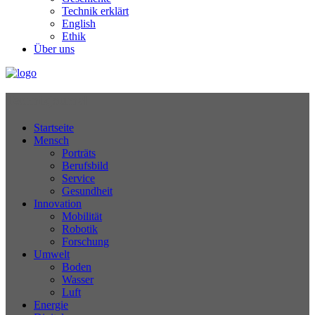
Technik erklärt
English
Ethik
Über uns
Technikjournal
Startseite
Mensch
Porträts
Berufsbild
Service
Gesundheit
Innovation
Mobilität
Robotik
Forschung
Umwelt
Boden
Wasser
Luft
Energie